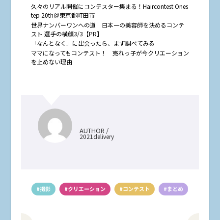
久々のリアル開催にコンテスター集まる！Haircontest Ones
tep 20th＠東京都町田市
世界ナンバーワンへの道 日本一の美容師を決めるコンテ
スト 選手の横顔3/3【PR】
「なんとなく」に出会ったら、まず調べてみる
ママになってもコンテスト！ 売れっ子が今クリエーション
を止めない理由
AUTHOR /
2021delivery
#撮影
#クリエーション
#コンテスト
#まとめ
前の記事をみる
次