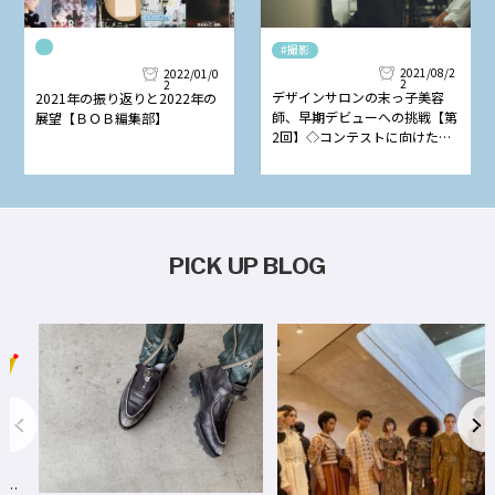
#撮影
2021/08/2
2022/01/0
2
2
デザインサロンの末っ子美容
2021年の振り返りと2022年の
師、早期デビューへの挑戦【第
展望【ＢＯＢ編集部】
2回】◇コンテストに向けたシ
ューティングwith松山さん◇
PICK UP BLOG
事
We