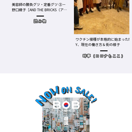
美容師の勝負グツ・定番グツ ③－
野口綾子［AND THE BRICKS（アン
め
ドザブリックス）／神奈川県鎌倉
市］の場合－
読み物
ワクチン接種が本格的に始まったN
Y、現在の働き方＆街の様子
時事（コロナもここ）