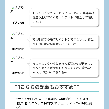
トレンドビジョン、ドリプラ、DA。。美容業界
を盛り上げてくれるコンテストが復活して嬉し
いてれ
ボブてれ君
でも街頭でのモデルハントができないし、作品
づくりには逆風が吹いているてれ……
ボブてれ君
でもでもこういうときって番狂わせが起きてい
つもと違う人が受賞したりするてれ。意外なチ
ャンスが転がってるかも～
ボブてれ君
🤸‍♂️こちらの記事もおすすめ🤸‍♀️
デザインサロンの末っ子美容師、早期デビューへの挑戦
【第2回】◇コンテストに向けたシューティングwith松山さ
ん◇