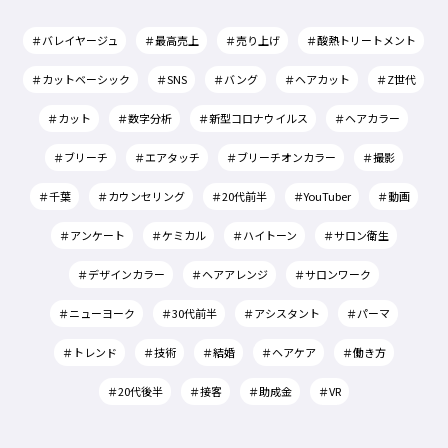
＃バレイヤージュ
＃最高売上
＃売り上げ
＃酸熱トリートメント
＃カットベーシック
＃SNS
＃バング
＃ヘアカット
＃Z世代
＃カット
＃数字分析
＃新型コロナウイルス
＃ヘアカラー
＃ブリーチ
＃エアタッチ
＃ブリーチオンカラー
＃撮影
＃千葉
＃カウンセリング
＃20代前半
＃YouTuber
＃動画
＃アンケート
＃ケミカル
＃ハイトーン
＃サロン衛生
＃デザインカラー
＃ヘアアレンジ
＃サロンワーク
＃ニューヨーク
＃30代前半
＃アシスタント
＃パーマ
＃トレンド
＃技術
＃結婚
＃ヘアケア
＃働き方
＃20代後半
＃接客
＃助成金
＃VR