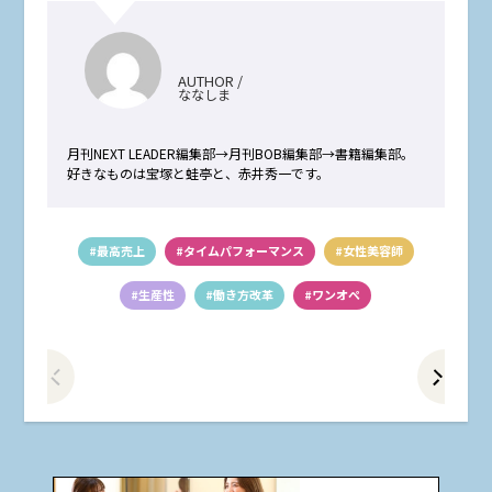
AUTHOR /
ななしま
月刊NEXT LEADER編集部→月刊BOB編集部→書籍編集部。
好きなものは宝塚と蛙亭と、赤井秀一です。
#最高売上
#タイムパフォーマンス
#女性美容師
#生産性
#働き方改革
#ワンオペ
前の記事をみる
次