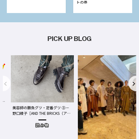
トの巻
PICK UP BLOG
事
We
美容師の勝負グツ・定番グツ ③－
野口綾子［AND THE BRICKS（アン
め
ドザブリックス）／神奈川県鎌倉
市］の場合－
読み物