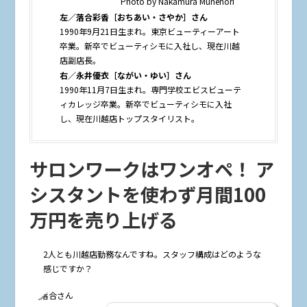
Photo by Nakamura Munenori
左／落合彩香［おちあい・さやか］さん
1990年9月21日生まれ。東京ビューティーアート
卒業。新卒でビューティシモに入社し、現在川越
店副店長。
右／永井優衣［ながい・ゆい］さん
1990年11月7日生まれ。専門学校エビスビューテ
ィカレッジ卒業。新卒でビューティシモに入社
し、現在川越店トップスタイリスト。
サロンワークはワンオペ！ ア
シスタントを使わず月間100
万円を売り上げる
――2人とも川越店勤務なんですね。スタッフ構成はどのような
感じですか？