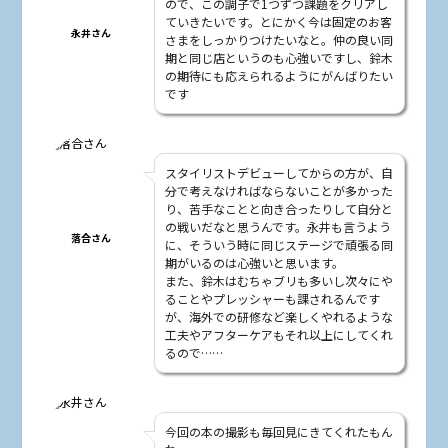
ので、この調子で1つずつ課題をクリアし
ていきたいです。とにかく今は固定のお客
永井さん
さまをしっかりつけたいなと。仲の良い同
期と同じ店というのも心強いですし、鈴木
の期待にも応えられるようにがんばりたい
です
スタイリストデビューしてからの方が、自
分で考えなければならないことが多かった
り、苦手なことと向き合ったりして自分と
の戦いだなと思うんです。永井も言うよう
落合さん
に、そういう時に同じステージで頑張る同
期がいるのは心強いと思います。
また、鈴木はむちゃブリも多いし次々にや
ることやプレッシャーも課されるんです
が、海外での研修など楽しくやれるような
工夫やアフターケアもそれ以上にしてくれ
るので……
今回の本の撮影も毎回見にきてくれたもん