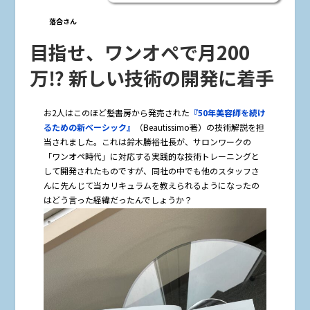
落合さん
目指せ、ワンオペで月200
万⁉︎ 新しい技術の開発に着手
――お2人はこのほど髪書房から発売された
『50年美容師を続け
るための新ベーシック』
（Beautissimo著）の技術解説を担
当されました。これは鈴木勝裕社長が、サロンワークの
「ワンオペ時代」に対応する実践的な技術トレーニングと
して開発されたものですが、同社の中でも他のスタッフさ
んに先んじて当カリキュラムを教えられるようになったの
はどう言った経緯だったんでしょうか？