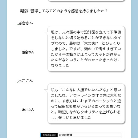
――実際に習得してみてどのような感想を持ちましたか？
私は、元々頭の中で設計図を立てて下準備
をしないと切り始めることができないタイ
プなので、最初は「大丈夫⁉︎」とびっくり
しました。ですが、頭の中で考えすぎてい
落合さん
たから手の動きが止まってカットが遅かっ
たんだなということがわかったきっかけに
なりました
私も「こんなに大胆でいいんだな」と思い
ましたね。アウトラインの作り方は大胆な
のに、すき方はこれまでのベーシックと違
って繊細な表現がいろいろあって面白いな
永井さん
と。時短しながらクオリティを上げられる
し、楽しいと思いました