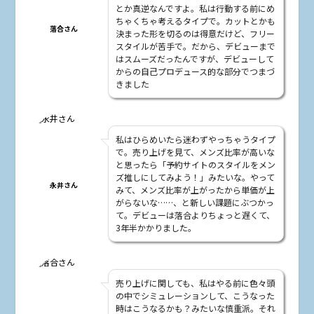
とか真逆なんですよ。私は行動する前にめ
ちゃくちゃ考えるタイプで。カットとかも
落合さん
決まった形を切るのは得意だけど、フリー
スタイルが苦手で。だから、デビューまで
はスムーズだったんですが、デビューして
からの自己プロデュース的な部分でつまづ
きました
私はひらめいたら迷わずやっちゃうタイプ
で。売り上げを見て、メンズ比率が高いな
と思ったら「予約サイトのスタイルをメン
ズ推しにしてみよう！」みたいな。やって
永井さん
みて、メンズ比率が上がったから単価が上
がらないな……、と新しい課題にぶつかっ
て。デビューは落合よりちょっと遅くて、
3年半かかりました。
売り上げに関しても、私はやる前に色々頭
の中でシミュレーションして、こうなった
時はこうなるかも？みたいな慎重派。それ