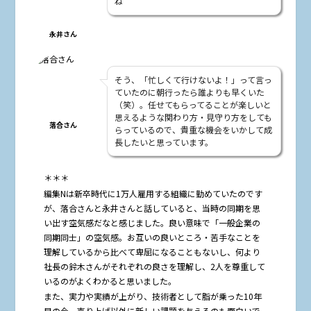
ね
永井さん
そう、「忙しくて行けないよ！」って言っ
ていたのに朝行ったら誰よりも早くいた
（笑）。任せてもらってることが楽しいと
思えるような関わり方・見守り方をしても
落合さん
らっているので、貴重な機会をいかして成
長したいと思っています。
＊＊＊
編集Nは新卒時代に1万人雇用する組織に勤めていたのです
が、落合さんと永井さんと話していると、当時の同期を思
い出す空気感だなと感じました。良い意味で「一般企業の
同期同士」の空気感。お互いの良いところ・苦手なことを
理解しているから比べて卑屈になることもないし、何より
社長の鈴木さんがそれぞれの良さを理解し、2人を尊重して
いるのがよくわかると思いました。
また、実力や実績が上がり、技術者として脂が乗った10年
目の今、売り上げ以外に新しい課題を与えるのも面白いで