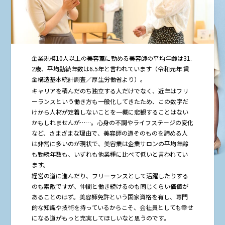
企業規模10人以上の美容室に勤める美容師の平均年齢は31.
2歳、平均勤続年数は6.5年と言われています（令和元年 賃
金構造基本統計調査／厚生労働省より）。
キャリアを積んだのち独立する人だけでなく、近年はフリ
ーランスという働き方も一般化してきたため、この数字だ
けから人材が定着しないことを一概に悲観することはない
かもしれませんが……。心身の不調やライフステージの変化
など、さまざまな理由で、美容師の道そのものを諦める人
は非常に多いのが現状で、美容業は企業サロンの平均年齢
も勤続年数も、いずれも他業種に比べて低いと言われてい
ます。
経営の道に進んだり、フリーランスとして活躍したりする
のも素敵ですが、仲間と働き続けるのも同じくらい価値が
あることのはず。美容師免許という国家資格を有し、専門
的な知識や技術を持っているからこそ、会社員としても幸せ
になる道がもっと充実してほしいなと思うのです。