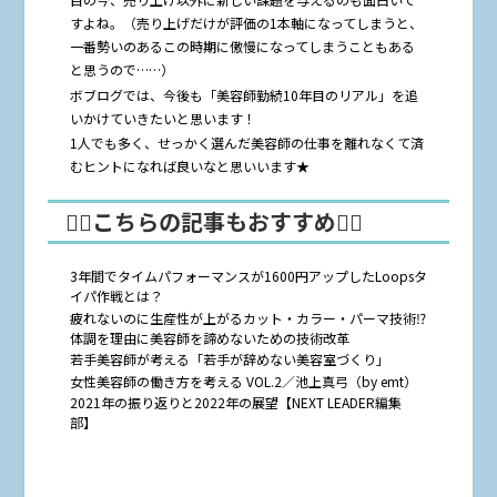
すよね。（売り上げだけが評価の1本軸になってしまうと、
一番勢いのあるこの時期に傲慢になってしまうこともある
と思うので……）
ボブログでは、今後も「美容師勤続10年目のリアル」を追
いかけていきたいと思います！
1人でも多く、せっかく選んだ美容師の仕事を離れなくて済
むヒントになれば良いなと思いいます★
🤸‍♂️こちらの記事もおすすめ🤸‍♀️
3年間でタイムパフォーマンスが1600円アップしたLoopsタ
イパ作戦とは？
疲れないのに生産性が上がるカット・カラー・パーマ技術⁉︎
体調を理由に美容師を諦めないための技術改革
若手美容師が考える「若手が辞めない美容室づくり」
女性美容師の働き方を考える VOL.2／池上真弓（by emt）
2021年の振り返りと2022年の展望【NEXT LEADER編集
部】