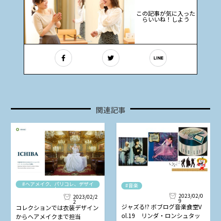
この記事が気に入った
らいいね！しよう
関連記事
#ヘアメイク、パリコレ、デザイ
#音楽
ナー
2023/02/0
2023/02/2
9
2
ジャズる!? ボブログ音楽食堂V
コレクションでは衣装デザイン
ol.19 リンダ・ロンシュタッ
からヘアメイクまで担当