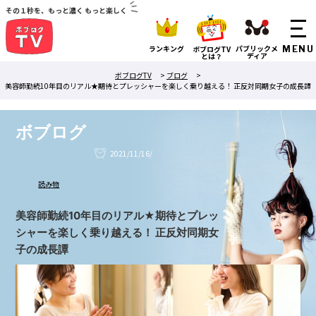
その１秒を、もっと濃く もっと楽しく
ランキング
パブリックメ
ボブログTV
ディア
とは？
ボブログTV
>
ブログ
>
美容師勤続10年目のリアル★期待とプレッシャーを楽しく乗り越える！ 正反対同期女子の成長譚
ボブログ
2021/11/16/
読み物
美容師勤続10年目のリアル★期待とプレッ
シャーを楽しく乗り越える！ 正反対同期女
子の成長譚