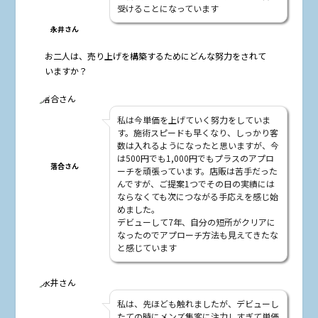
受けることになっています
永井さん
――お二人は、売り上げを構築するためにどんな努力をされて
いますか？
私は今単価を上げていく努力をしていま
す。施術スピードも早くなり、しっかり客
数は入れるようになったと思いますが、今
は500円でも1,000円でもプラスのアプロ
落合さん
ーチを頑張っています。店販は苦手だった
んですが、ご提案1つでその日の実績には
ならなくても次につながる手応えを感じ始
めました。
デビューして7年、自分の短所がクリアに
なったのでアプローチ方法も見えてきたな
と感じています
私は、先ほども触れましたが、デビューし
たての時にメンズ集客に注力しすぎて単価