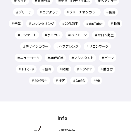
＃カット
＃数字分析
＃新型コロナウイルス
＃ヘアカラー
＃ブリーチ
＃エアタッチ
＃ブリーチオンカラー
＃撮影
＃千葉
＃カウンセリング
＃20代前半
＃YouTuber
＃動画
＃アンケート
＃ケミカル
＃ハイトーン
＃サロン衛生
＃デザインカラー
＃ヘアアレンジ
＃サロンワーク
＃ニューヨーク
＃30代前半
＃アシスタント
＃パーマ
＃トレンド
＃技術
＃結婚
＃ヘアケア
＃働き方
＃20代後半
＃接客
＃助成金
＃VR
Info
・運営会社