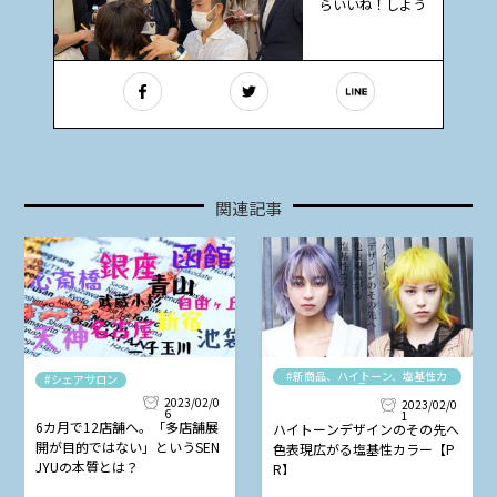
らいいね！しよう
関連記事
#新商品、ハイトーン、塩基性カ
#シェアサロン
ラー
2023/02/0
2023/02/0
6
1
6カ月で12店舗へ。「多店舗展
ハイトーンデザインのその先へ
開が目的ではない」というSEN
色表現広がる塩基性カラー【P
JYUの本質とは？
R】