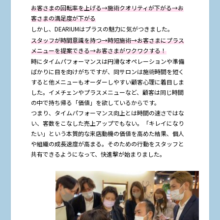
お客さまの回転率を上げる→施術クオリティが下がる→お
客さまの満足度が下がる
しかし、DEARIUMはプラスの魅力に気がつきました。
スタッフが時間意識を持つ→時短施術→お客さまにプラス
メニューを提案できる→お客さまがワクワクする！
時にタイムパフォーマンスは円滑なオペレーションや準備
ばかりに目を向けがちですが、同サロンは施術時間を短く
すると他メニューもオーダーしやすい顧客心理に着目しま
した。イメチェンやプラスメニューなど、顧客は同じ時間
の中で持ち帰る「価値」を欲しているからです。
つまり、タイムパフォーマンス向上とは時間の速さではな
い、客数をこなした売上アップでもない。「キレイになり
たい」という本質的な来店動機の価値を高めた結果、個人
や組織の成長速度が高まる。そのための行動をスタッフと
共有できるようになって、快進撃が始まりました。