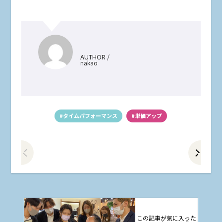
AUTHOR /
nakao
#タイムパフォーマンス
#単価アップ
前の記事をみる
次
この記事が気に入った