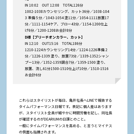
IN 10:02 OUT 12:08 TOTAL126分
1002-1038カウンセリング、カット36分／1038-104
3 準備５分／1043-1054 塗11分／1054-1111放置17
分／1111-1154ケア、ブロー43分／1154-1200仕上
げ6分／1200-1208お会計8分
D様【ブリーチオンカラー、カット】
IN 12:10 OUT15:16 TOTAL186分
1210-1224カウンセリング14分／1224-1226準備 2
分／1226-1339 塗り、放置73分／1339-1352シャン
プー13分／1352-1359調合7分／1359-1500 塗り、
放置、流し61分1500-1510仕上げ10分／1510-1516
お会計6分
これらはスタイリストが毎日、亀井社長へLINEで報告する
タイムパフォーマンス日報です。表記に個人差はあります
が、スタイリスト全員が細やかに時間労働を記し、同社長
が確認するのがDEARIUMの日課とのこと。
一般にタイムパフォーマンスを高める、と言うとマイナス
の側面も指摘されます。