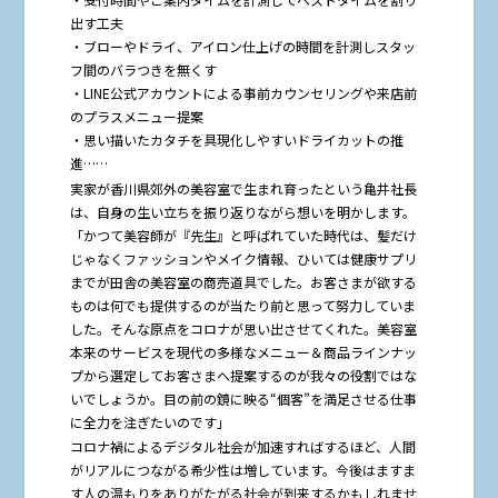
出す工夫
・ブローやドライ、アイロン仕上げの時間を計測しスタッ
フ間のバラつきを無くす
・LINE公式アカウントによる事前カウンセリングや来店前
のプラスメニュー提案
・思い描いたカタチを具現化しやすいドライカットの推
進……
実家が香川県郊外の美容室で生まれ育ったという亀井社長
は、自身の生い立ちを振り返りながら想いを明かします。
「かつて美容師が『先生』と呼ばれていた時代は、髪だけ
じゃなくファッションやメイク情報、ひいては健康サプリ
までが田舎の美容室の商売道具でした。お客さまが欲する
ものは何でも提供するのが当たり前と思って努力していま
した。そんな原点をコロナが思い出させてくれた。美容室
本来のサービスを現代の多様なメニュー＆商品ラインナッ
プから選定してお客さまへ提案するのが我々の役割ではな
いでしょうか。目の前の鏡に映る“個客”を満足させる仕事
に全力を注ぎたいのです」
コロナ禍によるデジタル社会が加速すればするほど、人間
がリアルにつながる希少性は増しています。今後はますま
す人の温もりをありがたがる社会が到来するかもしれませ