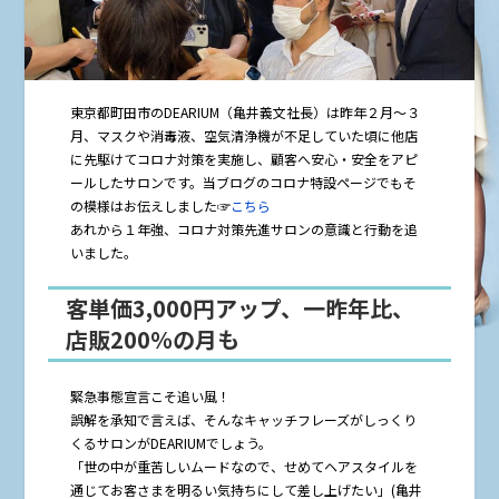
東京都町田市のDEARIUM（亀井義文社長）は昨年２月～３
月、マスクや消毒液、空気清浄機が不足していた頃に他店
に先駆けてコロナ対策を実施し、顧客へ安心・安全をアピ
ールしたサロンです。当ブログのコロナ特設ページでもそ
の模様はお伝えしました☞
こちら
あれから１年強、コロナ対策先進サロンの意識と行動を追
いました。
客単価3,000円アップ、一昨年比、
店販200％の月も
緊急事態宣言こそ追い風！
誤解を承知で言えば、そんなキャッチフレーズがしっくり
くるサロンがDEARIUMでしょう。
「世の中が重苦しいムードなので、せめてヘアスタイルを
通じてお客さまを明るい気持ちにして差し上げたい」(亀井