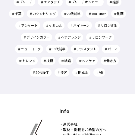
＃ブリーチ
＃エアタッチ
＃ブリーチオンカラー
＃撮影
＃千葉
＃カウンセリング
＃20代前半
＃YouTuber
＃動画
＃アンケート
＃ケミカル
＃ハイトーン
＃サロン衛生
＃デザインカラー
＃ヘアアレンジ
＃サロンワーク
＃ニューヨーク
＃30代前半
＃アシスタント
＃パーマ
＃トレンド
＃技術
＃結婚
＃ヘアケア
＃働き方
＃20代後半
＃接客
＃助成金
＃VR
Info
・運営会社
・取材・掲載をご希望の方へ
・広告出稿をご希望の方へ