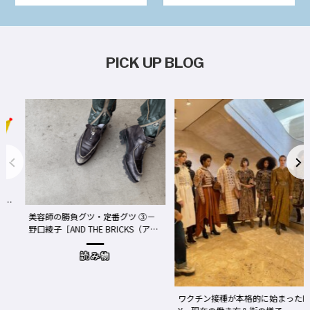
PICK UP BLOG
事
We
美容師の勝負グツ・定番グツ ③－
野口綾子［AND THE BRICKS（アン
め
ドザブリックス）／神奈川県鎌倉
市］の場合－
読み物
ワクチン接種が本格的に始まったN