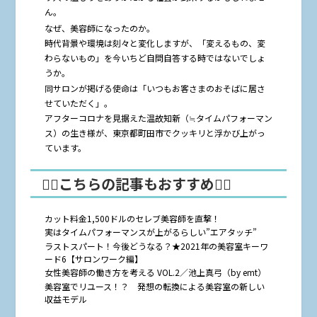
ん。
なぜ、美容師になったのか。
時代背景や環境は刻々と変化しますが、「変えるもの、変
わらないもの」を今いちど自問自答する時ではないでしょ
うか。
同サロンが掲げる使命は「いつもお客さまのおそばに居さ
せていただく」。
アフターコロナを見据えた温故知新（≒タイムパフォーマン
ス）の生き様が、東京都町田市でクッキリと浮かび上がっ
ています。
🤸‍♂️こちらの記事もおすすめ🤸‍♀️
カット料金1,500ドルのセレブ美容師を直撃！
実はタイムパフォーマンスが上がるらしい”エアタッチ”
ラストスパート！今後どうなる？★2021年の美容室キーワ
ード6【サロンワーク編】
女性美容師の働き方を考える VOL.2／池上真弓（by emt）
美容室でリユース！？ 発想の転換による美容室の新しい
収益モデル