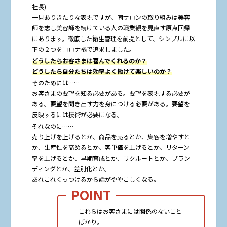
社長)
一見ありきたりな表現ですが、同サロンの取り組みは美容
師を志し美容師を続けている人の職業観を見直す原点回帰
にあります。徹底した衛生管理を前提として、シンプルに以
下の２つをコロナ禍で追求しました。
どうしたらお客さまは喜んでくれるのか？
どうしたら自分たちは効率よく働けて楽しいのか？
そのためには……
お客さまの要望を知る必要がある。要望を表現する必要が
ある。要望を聞き出す力を身につける必要がある。要望を
反映するには技術が必要になる。
それなのに……
売り上げを上げるとか、商品を売るとか、集客を増やすと
か、生産性を高めるとか、客単価を上げるとか、リターン
率を上げるとか、早期育成とか、リクルートとか、ブラン
ディングとか、差別化とか。
あれこれくっつけるから話がややこしくなる。
これらはお客さまには関係のないこと
ばかり。