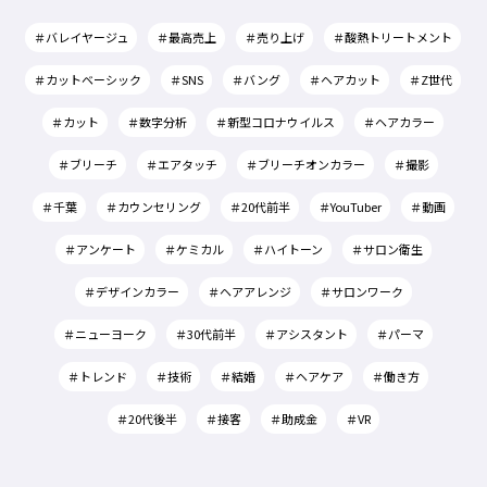
＃バレイヤージュ
＃最高売上
＃売り上げ
＃酸熱トリートメント
＃カットベーシック
＃SNS
＃バング
＃ヘアカット
＃Z世代
＃カット
＃数字分析
＃新型コロナウイルス
＃ヘアカラー
＃ブリーチ
＃エアタッチ
＃ブリーチオンカラー
＃撮影
＃千葉
＃カウンセリング
＃20代前半
＃YouTuber
＃動画
＃アンケート
＃ケミカル
＃ハイトーン
＃サロン衛生
＃デザインカラー
＃ヘアアレンジ
＃サロンワーク
＃ニューヨーク
＃30代前半
＃アシスタント
＃パーマ
＃トレンド
＃技術
＃結婚
＃ヘアケア
＃働き方
＃20代後半
＃接客
＃助成金
＃VR