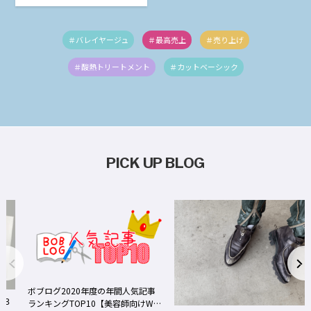
＃バレイヤージュ
＃最高売上
＃売り上げ
＃酸熱トリートメント
＃カットベーシック
PICK UP BLOG
ボブログ2020年度の年間人気記事
ランキングTOP10【美容師向けWe