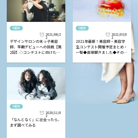
#撮影
#撮影
2021/08/2
2021/03/0
2
2
デザインサロンの末っ子美容
2021年最新！美容師・美容学
師、早期デビューへの挑戦【第
生コンテスト開催予定まとめ・
2回】◇コンテストに向けたシ
一覧◆直接聞きました◆その①
ューティングwith松山さん◇
メーカー主催編
#撮影
2020/11/0
2
「なんとなく」に出会ったら、
まず調べてみる