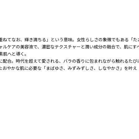
重ねてなお、輝き満ちる」という意味。女性らしさの象徴でもある「た
ャルケアの美容液で、濃密なテクスチャーと潤い成分の融合で、肌にす
素肌へと導く。
に配合。時代を超えて愛される、バラの香りに包まれながら触れるたび
たおやかな肌に必要な「まばゆさ、みずみずしさ、しなやかさ」を叶え