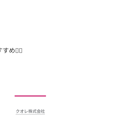
め🤸‍♀️
クオレ株式会社