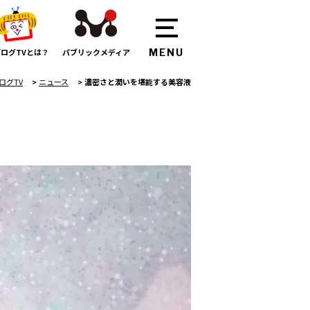
ログTVとは？
パブリックメディア
ログTV
>
ニュース
>
濃密さと潤いを堪能する美容液