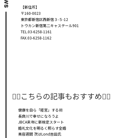
【新住所】
〒160-0023
東京都新宿区西新宿３-５-12
トウカン新宿第二キャステール901
TEL.03-6258-1161
FAX.03-6258-1162
🤸‍♂️こちらの記事もおすすめ🤸‍♀️
健康を自ら「経営」する術
長良川で幸せになろうよ
JBCA来年に新検定スタート
婚礼文化を明るく照らす全婚
美容週間 次はLond吉田氏