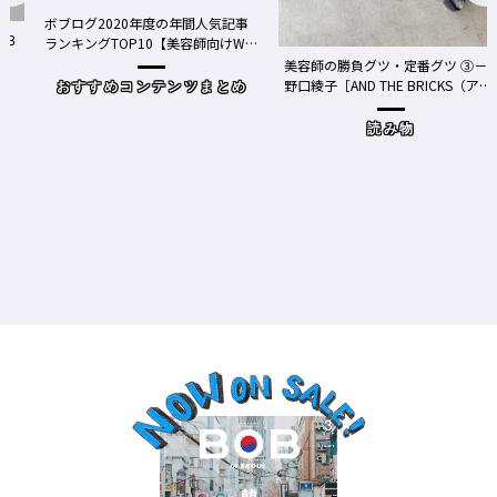
ボブログ2020年度の年間人気記事
る３
ランキングTOP10【美容師向けWe
bメディア】
美容師の勝負グツ・定番グツ ③－
野口綾子［AND THE BRICKS（アン
おすすめコンテンツまとめ
ドザブリックス）／神奈川県鎌倉
市］の場合－
読み物