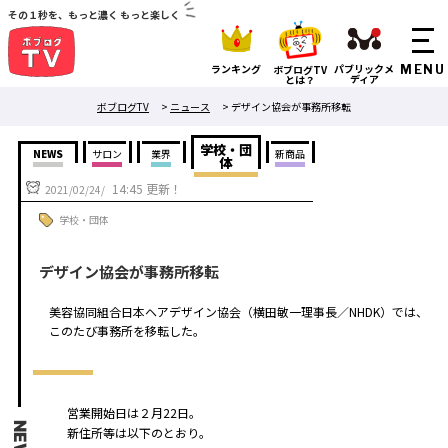
その１秒を、もっと濃く もっと楽しく
ランキング
パブリックメ
ボブログTV
ディア
とは？
ボブログTV
>
ニュース
>
デザイン協会が事務所移転
学校・団
NEWS
サロン
業界
新商品
体
14:45 更新！
2021/02/24/
学校・団体
デザイン協会が事務所移転
美容協同組合日本ヘアデザイン協会（横田敏一理事長／NHDK）では、
このたび事務所を移転した。
営業開始日は２月22日。
NEWS
新住所等は以下のとおり。