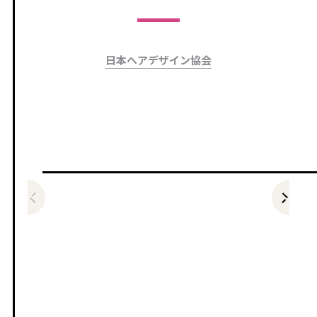
日本ヘアデザイン協会
前の記事をみる
次