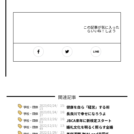
この記事が気に入った
らいいね！しよう
関連記事
2023/02/24/ 15:
健康を自ら「経営」する術
学校・団体
15
2023/01/24/ 16:
長良川で幸せになろうよ
学校・団体
27
2022/12/26/ 16:
JBCA来年に新検定スタート
学校・団体
03
2022/12/15/ 13:
婚礼文化を明るく照らす全婚
学校・団体
49
2022/11/29/ 23:
美容週間 次はLond吉田氏
学校・団体