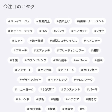
今注目の＃タグ
＃バレイヤージュ
＃最高売上
＃売り上げ
＃酸熱トリートメント
＃カットベーシック
＃SNS
＃バング
＃ヘアカット
＃Z世代
＃カット
＃数字分析
＃新型コロナウイルス
＃ヘアカラー
＃ブリーチ
＃エアタッチ
＃ブリーチオンカラー
＃撮影
＃千葉
＃カウンセリング
＃20代前半
＃YouTuber
＃動画
＃アンケート
＃ケミカル
＃ハイトーン
＃サロン衛生
＃デザインカラー
＃ヘアアレンジ
＃サロンワーク
＃ニューヨーク
＃30代前半
＃アシスタント
＃パーマ
＃トレンド
＃技術
＃結婚
＃ヘアケア
＃働き方
＃20代後半
＃接客
＃助成金
＃VR