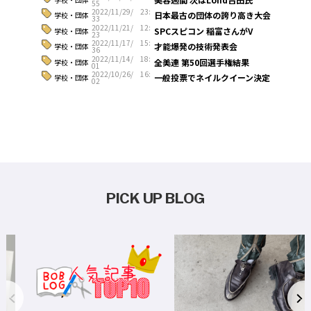
55
2022/11/29/ 23:
日本最古の団体の誇り高き大会
学校・団体
33
2022/11/21/ 12:
SPCスピコン 稲富さんがV
学校・団体
23
2022/11/17/ 15:
才能爆発の技術発表会
学校・団体
36
2022/11/14/ 18:
全美連 第50回選手権結果
学校・団体
01
2022/10/26/ 16:
一般投票でネイルクイーン決定
学校・団体
02
PICK UP BLOG