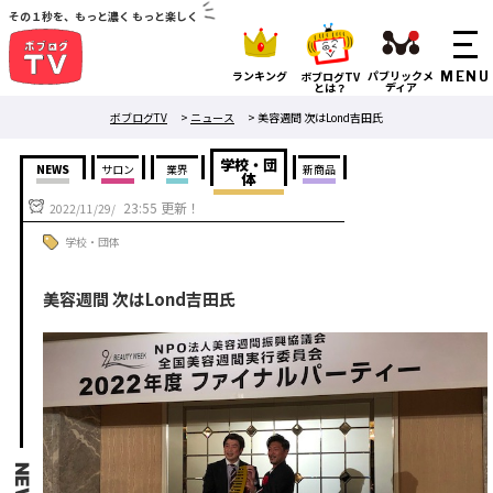
その１秒を、もっと濃く もっと楽しく
ランキング
パブリックメ
ボブログTV
ディア
とは？
ボブログTV
>
ニュース
>
美容週間 次はLond吉田氏
学校・団
NEWS
サロン
業界
新商品
体
23:55 更新！
2022/11/29/
学校・団体
美容週間 次はLond吉田氏
NEWS