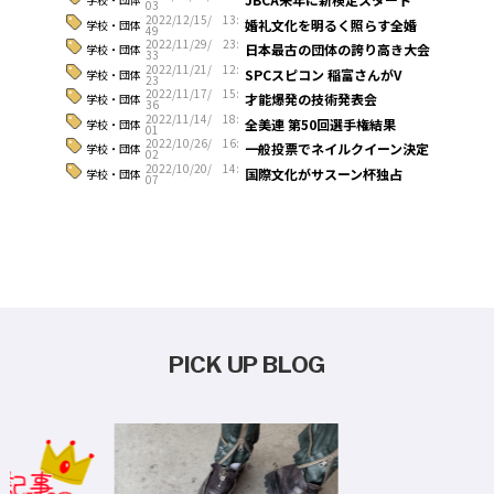
03
2022/12/15/ 13:
婚礼文化を明るく照らす全婚
学校・団体
49
2022/11/29/ 23:
日本最古の団体の誇り高き大会
学校・団体
33
2022/11/21/ 12:
SPCスピコン 稲富さんがV
学校・団体
23
2022/11/17/ 15:
才能爆発の技術発表会
学校・団体
36
2022/11/14/ 18:
全美連 第50回選手権結果
学校・団体
01
2022/10/26/ 16:
一般投票でネイルクイーン決定
学校・団体
02
2022/10/20/ 14:
国際文化がサスーン杯独占
学校・団体
07
PICK UP BLOG