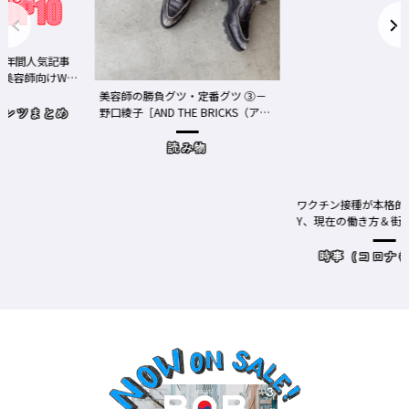
事
We
美容師の勝負グツ・定番グツ ③－
野口綾子［AND THE BRICKS（アン
め
ドザブリックス）／神奈川県鎌倉
市］の場合－
読み物
ワクチン接種が本格的に始まったN
Y、現在の働き方＆街の様子
時事（コロナもここ）