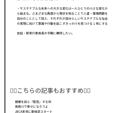
・サステナブルな未来への大きな変化は一人ひとりの小さな変化か
ら始まる。さまざまな角度から現状を知ることで人道・環境問題を
自分のこととして捉え、それぞれが自分らしいサステナブルな社会
の実現に向けて意識や行動を起こすきっかけを見つける１年にする
吉田・新実行委員長の手腕に期待したい。
🤸‍♂️こちらの記事もおすすめ🤸‍♀️
健康を自ら「経営」する術
長良川で幸せになろうよ
JBCA来年に新検定スタート