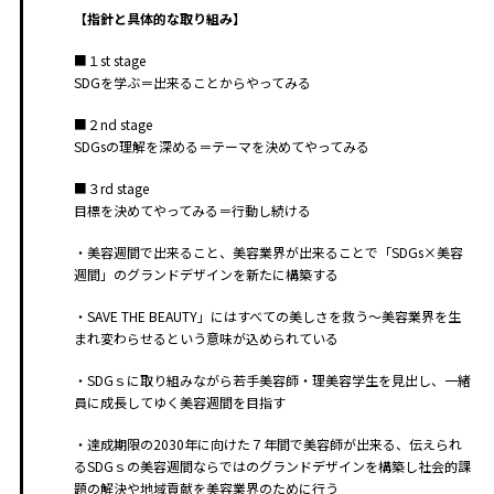
【指針と具体的な取り組み】
■１st stage
SDGを学ぶ＝出来ることからやってみる
■２nd stage
SDGsの理解を深める＝テーマを決めてやってみる
■３rd stage
目標を決めてやってみる＝行動し続ける
・美容週間で出来ること、美容業界が出来ることで「SDGs×美容
週間」のグランドデザインを新たに構築する
・SAVE THE BEAUTY」にはすべての美しさを救う～美容業界を生
まれ変わらせるという意味が込められている
・SDGｓに取り組みながら若手美容師・理美容学生を見出し、一緒
員に成長してゆく美容週間を目指す
・達成期限の2030年に向けた７年間で美容師が出来る、伝えられ
るSDGｓの美容週間ならではのグランドデザインを構築し社会的課
題の解決や地域貢献を美容業界のために行う