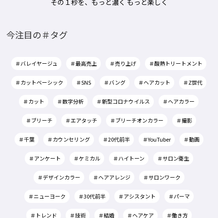
その１秒を、もっと濃く もっと楽しく
今注目の＃タグ
＃バレイヤージュ
＃最高売上
＃売り上げ
＃酸熱トリートメント
＃カットベーシック
＃SNS
＃バング
＃ヘアカット
＃Z世代
＃カット
＃数字分析
＃新型コロナウイルス
＃ヘアカラー
＃ブリーチ
＃エアタッチ
＃ブリーチオンカラー
＃撮影
＃千葉
＃カウンセリング
＃20代前半
＃YouTuber
＃動画
＃アンケート
＃ケミカル
＃ハイトーン
＃サロン衛生
＃デザインカラー
＃ヘアアレンジ
＃サロンワーク
＃ニューヨーク
＃30代前半
＃アシスタント
＃パーマ
＃トレンド
＃技術
＃結婚
＃ヘアケア
＃働き方