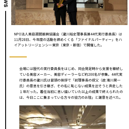
NPO法人美容週間振興協議会（瀧川裕史理事長兼44代実行委員長）は
11月28日、今年度の活動を締めくくる「ファイナルパーティー」をハ
イアットリージェンシー東京（東京・新宿）で開催した。
会場には歴代の実行委員長をはじめ、同会発足時から支援を継続し
ている美容メーカー、美容ディーラーなど約200名が参集。44代実
行委員長の瀧川氏は冒頭の挨拶で「前理事長の叔父（故 滝川晃一
氏）の意思を引き継ぎ、その名に恥じない成果を出そうと奔走した
１年だった。着任当初に思い描いていた以上の成果で終えられたの
は、今日ここに集まっている方々の協力のお陰」と謝意を述べた。