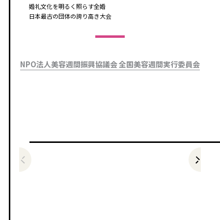
婚礼文化を明るく照らす全婚
日本最古の団体の誇り高き大会
NPO法人美容週間振興協議会 全国美容週間実行委員会
前の記事をみる
次