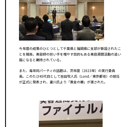
今年度の成果のひとつとして千葉県と福岡県に支部が新設されたこ
とを報告。美容師の担い手を増やす目的もある美容週間活動の追い
風になると期待されている。
また、毎年同パーティの話題は、次年度（2023年）の実行委員
長。このたび45代目として吉田牧人氏（Lond／東京都他）の就任
が正式に発表され、瀧川氏より「黄金の櫛」が渡された。