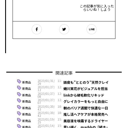
この記事が気に入った
らいいね！しよう
関連記事
2023/01/31/ 11:
頭皮も”ととのう”天然クレイ
新商品
29
2023/01/27/ 12:
蜷川実花がビジュアルを担当
新商品
12
2023/01/27/ 12:
linkから硬毛軟化リキッド
新商品
08
2023/01/27/ 12:
グレイカラーをもっと自由に
新商品
07
2023/01/20/ 18:
朝のバリア週間で快適な一日
新商品
43
2023/01/20/ 18:
推し活ヘアケアが本格発売へ
新商品
42
2023/01/19/ 15:
美容液を噴霧するドライヤー
新商品
25
2023/01/14/ 15:
思い描く、marbbの「続き」
新商品