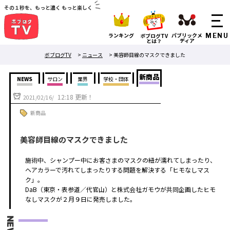
その１秒を、もっと濃く もっと楽しく
ランキング
パブリックメ
ボブログTV
ディア
とは？
ボブログTV
>
ニュース
>
美容師目線のマスクできました
新商品
NEWS
サロン
業界
学校・団体
12:18 更新！
2021/02/16/
新商品
美容師目線のマスクできました
施術中、シャンプー中にお客さまのマスクの紐が濡れてしまったり、
ヘアカラーで汚れてしまったりする問題を解決する「ヒモなしマス
ク」。
DaB（東京・表参道／代官山）と株式会社ガモウが共同企画したヒモ
なしマスクが２月９日に発売しました。
NEWS