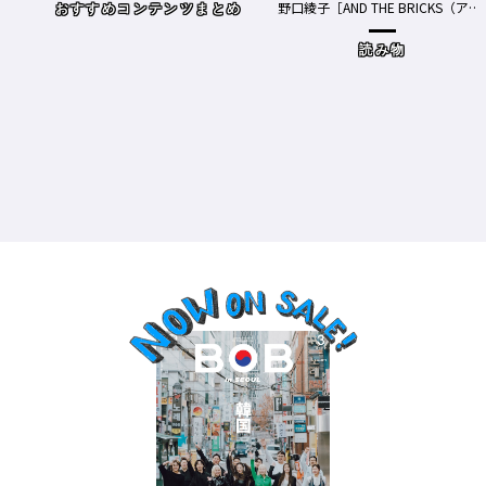
野口綾子［AND THE BRICKS（アン
め
ドザブリックス）／神奈川県鎌倉
市］の場合－
読み物
ワクチン接種が本格的に始まったN
Y、現在の働き方＆街の様子
時事（コロナもここ）