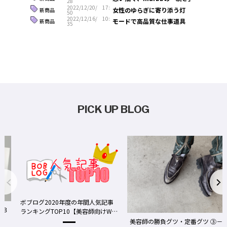
28
2022/12/20/ 17:
女性のゆらぎに寄り添う灯
新商品
50
2022/12/16/ 10:
モードで高品質な仕事道具
新商品
35
PICK UP BLOG
事
We
美容師の勝負グツ・定番グツ ③－