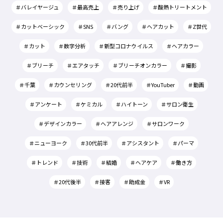
＃バレイヤージュ
＃最高売上
＃売り上げ
＃酸熱トリートメント
＃カットベーシック
＃SNS
＃バング
＃ヘアカット
＃Z世代
＃カット
＃数字分析
＃新型コロナウイルス
＃ヘアカラー
＃ブリーチ
＃エアタッチ
＃ブリーチオンカラー
＃撮影
＃千葉
＃カウンセリング
＃20代前半
＃YouTuber
＃動画
＃アンケート
＃ケミカル
＃ハイトーン
＃サロン衛生
＃デザインカラー
＃ヘアアレンジ
＃サロンワーク
＃ニューヨーク
＃30代前半
＃アシスタント
＃パーマ
＃トレンド
＃技術
＃結婚
＃ヘアケア
＃働き方
＃20代後半
＃接客
＃助成金
＃VR