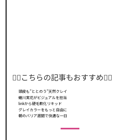
🤸‍♂️こちらの記事もおすすめ🤸‍♀️
頭皮も”ととのう”天然クレイ
蜷川実花がビジュアルを担当
linkから硬毛軟化リキッド
グレイカラーをもっと自由に
朝のバリア週間で快適な一日