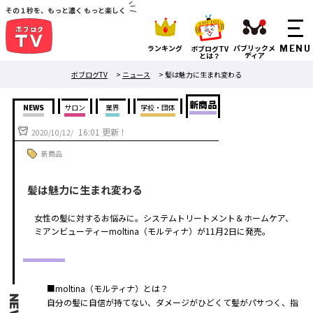
その１秒を、もっと濃く もっと楽しく
ランキング
パブリックメ
ボブログTV
ディア
とは？
ボブログTV
>
ニュース
>
髪は魅力に生まれ変わる
新商品
NEWS
サロン
業界
学校・団体
16:01 更新！
2020/10/12/
新商品
髪は魅力に生まれ変わる
女性の髪に対するお悩みに。システムトリートメント＆ホームケア、
ミアンビューティーmoltina（モルティナ）が11月2日に発売。
■moltina（モルティナ）とは？
NEWS
自分の髪に自信が持てない、ダメージがひどくて髪がパサつく、指