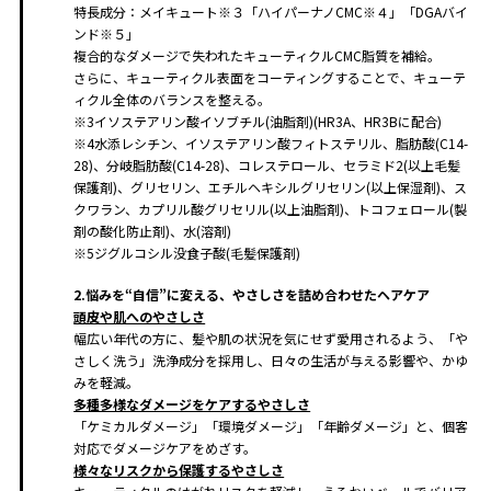
特長成分：メイキュート※３「ハイパーナノCMC※４」「DGAバイ
ンド※５」
複合的なダメージで失われたキューティクルCMC脂質を補給。
さらに、キューティクル表面をコーティングすることで、キューテ
ィクル全体のバランスを整える。
※3イソステアリン酸イソブチル(油脂剤)(HR3A、HR3Bに配合)
※4水添レシチン、イソステアリン酸フィトステリル、脂肪酸(C14-
28)、分岐脂肪酸(C14-28)、コレステロール、セラミド2(以上毛髪
保護剤)、グリセリン、エチルヘキシルグリセリン(以上保湿剤)、ス
クワラン、カプリル酸グリセリル(以上油脂剤)、トコフェロール(製
剤の酸化防止剤)、水(溶剤)
※5ジグルコシル没食子酸(毛髪保護剤)
2.悩みを“自信”に変える、やさしさを詰め合わせたヘアケア
頭皮や肌へのやさしさ
幅広い年代の方に、髪や肌の状況を気にせず愛用されるよう、「や
さしく洗う」洗浄成分を採用し、日々の生活が与える影響や、かゆ
みを軽減。
多種多様なダメージをケアするやさしさ
「ケミカルダメージ」「環境ダメージ」「年齢ダメージ」と、個客
対応でダメージケアをめざす。
様々なリスクから保護するやさしさ