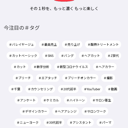
その１秒を、もっと濃く もっと楽しく
今注目の＃タグ
＃バレイヤージュ
＃最高売上
＃売り上げ
＃酸熱トリートメント
＃カットベーシック
＃SNS
＃バング
＃ヘアカット
＃Z世代
＃カット
＃数字分析
＃新型コロナウイルス
＃ヘアカラー
＃ブリーチ
＃エアタッチ
＃ブリーチオンカラー
＃撮影
＃千葉
＃カウンセリング
＃20代前半
＃YouTuber
＃動画
＃アンケート
＃ケミカル
＃ハイトーン
＃サロン衛生
＃デザインカラー
＃ヘアアレンジ
＃サロンワーク
＃ニューヨーク
＃30代前半
＃アシスタント
＃パーマ