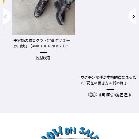
事
We
美容師の勝負グツ・定番グツ ③－
野口綾子［AND THE BRICKS（アン
め
ドザブリックス）／神奈川県鎌倉
市］の場合－
読み物
ワクチン接種が本格的に始まったN
Y、現在の働き方＆街の様子
時事（コロナもここ）