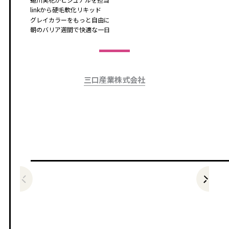
linkから硬毛軟化リキッド
グレイカラーをもっと自由に
朝のバリア週間で快適な一日
三口産業株式会社
前の記事をみる
次