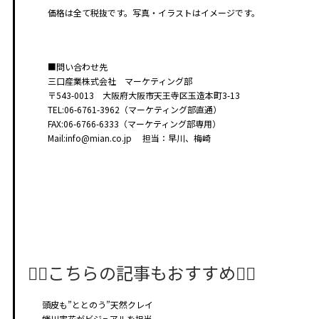
価格は全て税抜です。写真・イラストはイメージです。
■問い合わせ先
三口産業株式会社 マーケティング部
〒543-0013 大阪府大阪市天王寺区玉造本町3-13
TEL:06-6761-3962（マーケティング部直通）
FAX:06-6766-6333（マーケティング部専用）
Mail:info@mian.co.jp 担当：早川、梅崎
🤸‍♂️こちらの記事もおすすめ🤸‍♀️
頭皮も”ととのう”天然クレイ
蜷川実花がビジュアルを担当