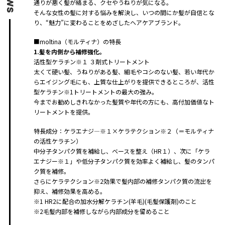
通りが悪く髪が絡まる、クセやうねりが気になる。
そんな女性の髪に対する悩みを解決し、いつの間にか髪が自信とな
り、“魅力”に変わることをめざしたヘアケアブランド。
■moltina（モルティナ）の特長
1.髪を内側から補修強化。
活性型ケラチン※１ ３剤式トリートメント
太くて硬い髪、うねりがある髪、細毛やコシのない髪、若い年代か
らエイジング毛にも、上質な仕上がりを提供できるところが、活性
型ケラチン※1トリートメントの最大の強み。
今までお勧めしきれなかった髪質や年代の方にも、高付加価値なト
リートメントを提供。
特長成分：ケラエナジ―※１×ケラテクション※２（＝モルティナ
の活性ケラチン）
中分子タンパク質を補給し、ベースを整え（HR１）、次に「ケラ
エナジー※１」や低分子タンパク質を効率よく補給し、髪のタンパ
ク質を補修。
さらにケラテクション※2効果で髪内部の補修タンパク質の流出を
抑え、補修効果を高める。
※1 HR2に配合の加水分解ケラチン(羊毛)(毛髪保護剤)のこと
※2毛髪内部を補修しながら内部成分を留めること