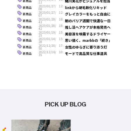
蜷川実花がビジュアルを担当
新商品
12
2023/01/27/ 12:
linkから硬毛軟化リキッド
新商品
08
2023/01/27/ 12:
グレイカラーをもっと自由に
新商品
07
2023/01/20/ 18:
朝のバリア週間で快適な一日
新商品
43
2023/01/20/ 18:
推し活ヘアケアが本格発売へ
新商品
42
2023/01/19/ 15:
美容液を噴霧するドライヤー
新商品
25
2023/01/14/ 15:
思い描く、marbbの「続き」
新商品
28
2022/12/20/ 17:
女性のゆらぎに寄り添う灯
新商品
50
2022/12/16/ 10:
モードで高品質な仕事道具
新商品
35
PICK UP BLOG