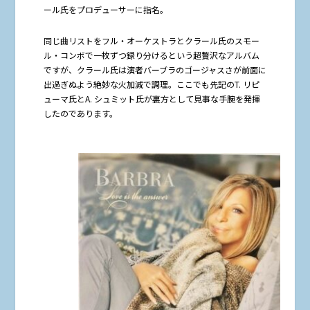
ール氏をプロデューサーに指名。
同じ曲リストをフル・オーケストラとクラール氏のスモー
ル・コンボで一枚ずつ録り分けるという超贅沢なアルバム
ですが、クラール氏は演者バーブラのゴージャスさが前面に
出過ぎぬよう絶妙な火加減で調理。ここでも先記のT. リピ
ューマ氏とA. シュミット氏が裏方として見事な手腕を発揮
したのであります。