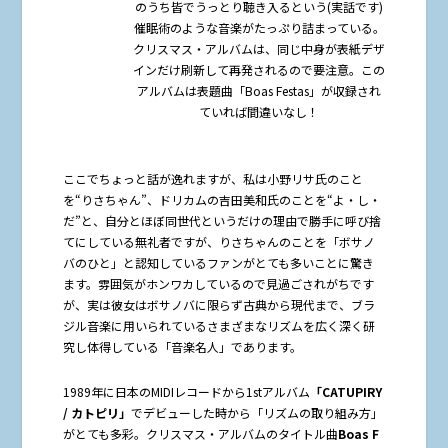
のうち皆でうっとり聴き入るという(実話です)
催眠術のような音楽がたっぷり詰まっている。
クリスマス・アルバムは、同じ中身が表紙デザ
インだけ刷新して再発されるので要注意。この
アルバムは表題曲「Boas Festas」が収録され
ていれば間違いなし！
ここでちょっと話が逸れますが、私は小野リサ氏のこと
を“りさちゃん”、ドリカムの吉田美和氏のことを“よ・し・
だ”と、自分とほぼ同世代というだけの理由で勝手に呼び捨
てにしている無礼者ですが、りさちゃんのことを「ボサノ
バのひと」と認知しているファンがとても多いことに驚き
ます。雰囲気がホンワカしているので見過ごされがちです
が、実は彼女はボサノバに限らず古典から現代まで、ブラ
ジル音楽に用いられているさまざまなリズムを広く深く研
究し体得している「音楽名人」であります。
1989年に日本のMIDIレコードから1stアルバム
「
CATUPIRY
/
カトピリ」
でデビューした時から「リズムの取り組み方」
がとても多彩。クリスマス・アルバムのタイトル曲
Boas F