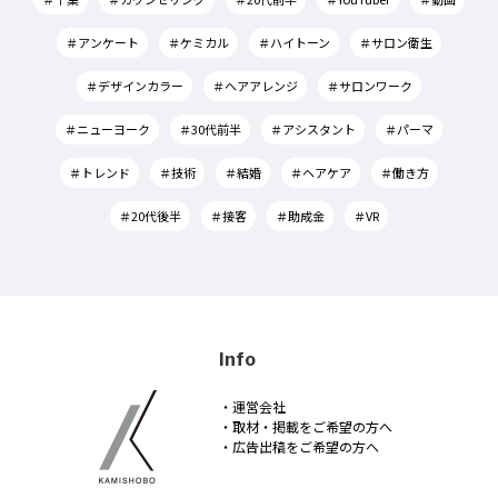
＃アンケート
＃ケミカル
＃ハイトーン
＃サロン衛生
＃デザインカラー
＃ヘアアレンジ
＃サロンワーク
＃ニューヨーク
＃30代前半
＃アシスタント
＃パーマ
＃トレンド
＃技術
＃結婚
＃ヘアケア
＃働き方
＃20代後半
＃接客
＃助成金
＃VR
Info
・運営会社
・取材・掲載をご希望の方へ
・広告出稿をご希望の方へ