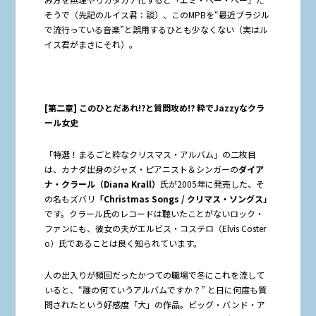
そうで（先記のルイス君：談）、このMPBを“最近ブラジル
で流行っている音楽”と誤用するひとも少なくない（実はル
イス君がまさにそれ）。
[
第二章]
このひとだあれ!?
と質問攻め!?
粋でJazzy
なクラ
ール女史
「特選！まるごと粋なクリスマス・アルバム」の二枚目
は、カナダ出身のジャズ・ピアニスト＆シンガーの
ダイア
ナ・クラール（
Diana Krall
）
氏が2005年に発売した、そ
の名もズバリ
「
Christmas Songs /
クリマス・ソングス」
です。クラール氏のレコードは聴いたことがないロック・
ファンにも、彼女の夫がエルビス・コステロ（Elvis Coster
o）氏であることは良く知られています。
人の出入りが頻回だったかつての職場で冬にこれを流して
いると、“誰の何ていうアルバムですか？” と日に何度も質
問されたという好感度「大」の作品。ビッグ・バンド・ア