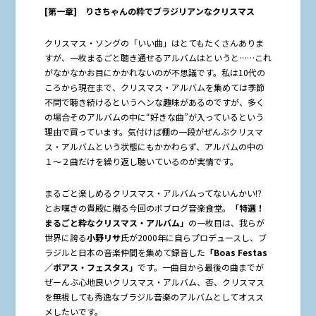
[
第一章]
りさちゃんの粋でブラジリアンなクリスマス
クリスマス・ソングの「いい曲」はとてもたくさんありま
すが、一枚まるごと聴き通せるアルバムはというと……これ
がなかなかお目にかかれないのが不思議です。私は10代の
ころから現在まで、クリスマス・アルバムを集めては季節
不問で聴き続けるというヘンな趣味があるのですが、多く
の場合そのアルバムの中に“好きな曲”が入っているという
理由で買っています。気付けば棚の一段がぜんぶクリスマ
ス・アルバムという状態にもかかわらず、アルバムの中の
１～２曲だけを繰り返し聴いているのが実情です。
まるごと楽しめるクリスマス・アルバムってないんかい!?
とお嘆きの貴殿に贈る今回のボブログ音楽食堂。
「特選！
まるごと粋なクリスマス・アルバム」
の一枚目は、我らが
世界に誇る
小野リサ
氏が2000年に自らプロデュースし、ブ
ラジルと日本の音楽仲間を集めて録音した
「
Boas Festas
／ボアス・フェスタス」
です。一曲目から最後の曲までが
ぜーんぶ心地良いクリスマス・アルバム、否、クリスマス
を無視しても秀逸なブラジル音楽のアルバムとしてオスス
メしたいです。