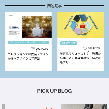
関連記事
#ヘアメイク、パリコレ、デザイ
#単価アップ
ナー
2023/02/2
2023/02/2
0
2
美容室でリユース！？ 発想の
コレクションでは衣装デザイン
転換による美容室の新しい収益
からヘアメイクまで担当
モデル
PICK UP BLOG