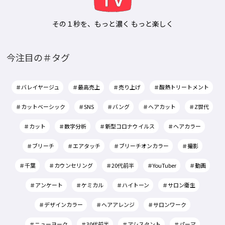
その１秒を、もっと濃く もっと楽しく
今注目の＃タグ
＃バレイヤージュ
＃最高売上
＃売り上げ
＃酸熱トリートメント
＃カットベーシック
＃SNS
＃バング
＃ヘアカット
＃Z世代
＃カット
＃数字分析
＃新型コロナウイルス
＃ヘアカラー
＃ブリーチ
＃エアタッチ
＃ブリーチオンカラー
＃撮影
＃千葉
＃カウンセリング
＃20代前半
＃YouTuber
＃動画
＃アンケート
＃ケミカル
＃ハイトーン
＃サロン衛生
＃デザインカラー
＃ヘアアレンジ
＃サロンワーク
＃ニューヨーク
＃30代前半
＃アシスタント
＃パーマ