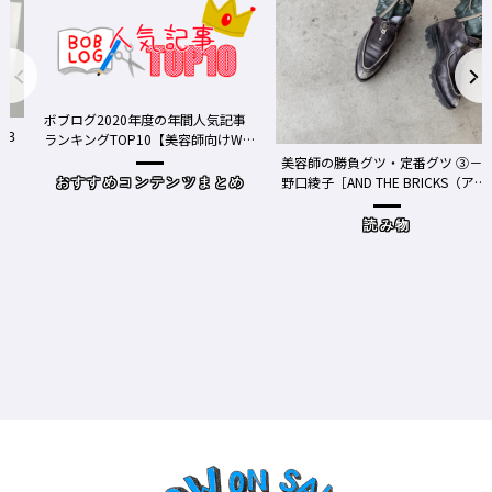
ボブログ2020年度の年間人気記事
ランキングTOP10【美容師向けWe
bメディア】
美容師の勝負グツ・定番グツ ③－
野口綾子［AND THE BRICKS（アン
おすすめコンテンツまとめ
ドザブリックス）／神奈川県鎌倉
市］の場合－
読み物