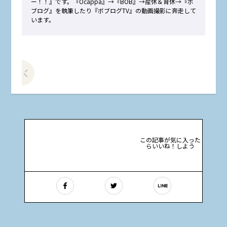
ー！！』です。『Ocappa』→『BOB』→産休＆育休→『ボ
ブログ』を執筆したり『ボブログTV』の動画撮影に奔走して
います。
前の記事をみる
この記事が気に入った
らいいね！しよう