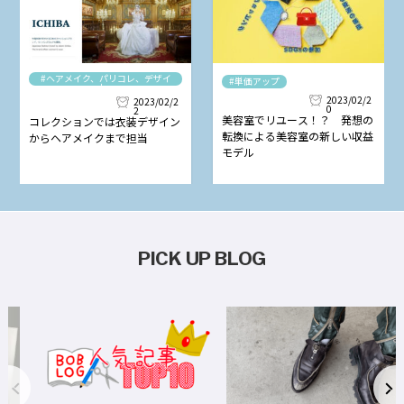
#ヘアメイク、パリコレ、デザイ
#単価アップ
ナー
2023/02/2
2023/02/2
0
2
美容室でリユース！？ 発想の
コレクションでは衣装デザイン
転換による美容室の新しい収益
からヘアメイクまで担当
モデル
PICK UP BLOG