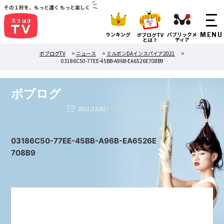
その１秒を、もっと濃く もっと楽しく
ランキング
パブリックメ
ボブログTV
ディア
とは？
ボブログTV
>
ニュース
>
ミルボンDAインスパイア2021
>
03186C50-77EE-45BB-A96B-EA6526E708B9
ボブログ
2021/12/01/
03186C50-77EE-45BB-A96B-EA6526E
708B9