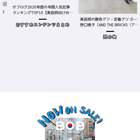
ボブログ2020年度の年間人気記事
ランキングTOP10【美容師向けWe
bメディア】
美容師の勝負グツ・定番グツ ③－
野口綾子［AND THE BRICKS（アン
おすすめコンテンツまとめ
ドザブリックス）／神奈川県鎌倉
市］の場合－
読み物