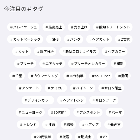
今注目の＃タグ
＃バレイヤージュ
＃最高売上
＃売り上げ
＃酸熱トリートメント
＃カットベーシック
＃SNS
＃バング
＃ヘアカット
＃Z世代
＃カット
＃数字分析
＃新型コロナウイルス
＃ヘアカラー
＃ブリーチ
＃エアタッチ
＃ブリーチオンカラー
＃撮影
＃千葉
＃カウンセリング
＃20代前半
＃YouTuber
＃動画
＃アンケート
＃ケミカル
＃ハイトーン
＃サロン衛生
＃デザインカラー
＃ヘアアレンジ
＃サロンワーク
＃ニューヨーク
＃30代前半
＃アシスタント
＃パーマ
＃トレンド
＃技術
＃結婚
＃ヘアケア
＃働き方
＃20代後半
＃接客
＃助成金
＃VR