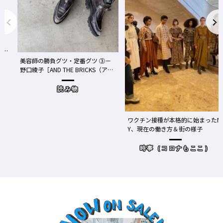
事
We
美容師の勝負グツ・定番グツ ③－
野口綾子［AND THE BRICKS（アン
め
ドザブリックス）／神奈川県鎌倉
市］の場合－
読み物
ワクチン接種が本格的に始まったN
Y、現在の働き方＆街の様子
時事（コロナもここ）