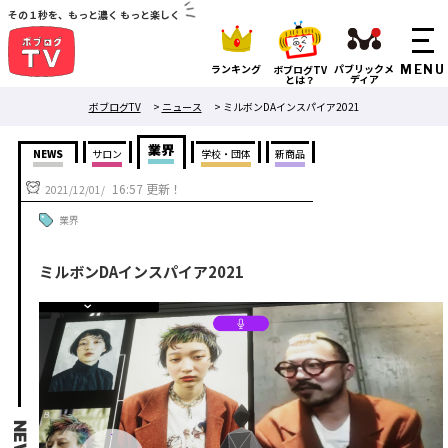
その１秒を、もっと濃く もっと楽しく
ランキング
パブリックメ
ボブログTV
ディア
とは？
ボブログTV
>
ニュース
>
ミルボンDAインスパイア2021
業界
NEWS
サロン
学校・団体
新商品
16:57 更新！
2021/12/01/
業界
ミルボンDAインスパイア2021
NEWS