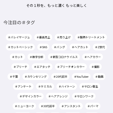
その１秒を、もっと濃く もっと楽しく
今注目の＃タグ
＃バレイヤージュ
＃最高売上
＃売り上げ
＃酸熱トリートメント
＃カットベーシック
＃SNS
＃バング
＃ヘアカット
＃Z世代
＃カット
＃数字分析
＃新型コロナウイルス
＃ヘアカラー
＃ブリーチ
＃エアタッチ
＃ブリーチオンカラー
＃撮影
＃千葉
＃カウンセリング
＃20代前半
＃YouTuber
＃動画
＃アンケート
＃ケミカル
＃ハイトーン
＃サロン衛生
＃デザインカラー
＃ヘアアレンジ
＃サロンワーク
＃ニューヨーク
＃30代前半
＃アシスタント
＃パーマ