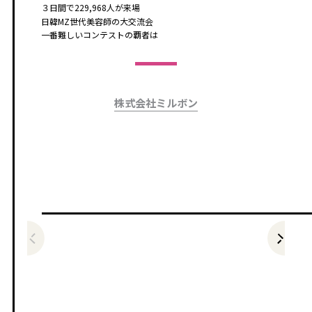
３日間で229,968人が来場
日韓MZ世代美容師の大交流会
一番難しいコンテストの覇者は
株式会社ミルボン
前の記事をみる
次