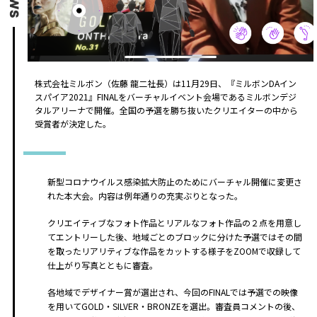
株式会社ミルボン（佐藤 龍二社長）は11月29日、『ミルボンDAイン
スパイア2021』FINALをバーチャルイベント会場であるミルボンデジ
タルアリーナで開催。全国の予選を勝ち抜いたクリエイターの中から
受賞者が決定した。
新型コロナウイルス感染拡大防止のためにバーチャル開催に変更さ
れた本大会。内容は例年通りの充実ぶりとなった。
クリエイティブなフォト作品とリアルなフォト作品の２点を用意し
てエントリーした後、地域ごとのブロックに分けた予選ではその間
を取ったリアリティブな作品をカットする様子をZOOMで収録して
仕上がり写真とともに審査。
各地域でデザイナー賞が選出され、今回のFINALでは予選での映像
を用いてGOLD・SILVER・BRONZEを選出。審査員コメントの後、