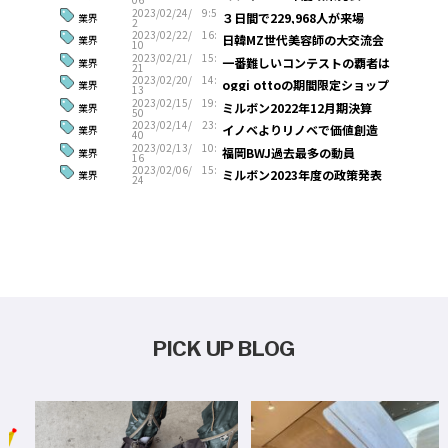
2023/02/24/ 9:5
３日間で229,968人が来場
業界
2
2023/02/22/ 16:
日韓MZ世代美容師の大交流会
業界
10
2023/02/21/ 15:
一番難しいコンテストの覇者は
業界
21
2023/02/20/ 14:
oggi ottoの期間限定ショップ
業界
13
2023/02/15/ 19:
ミルボン2022年12月期決算
業界
50
2023/02/14/ 23:
イノベよりリノベで価値創造
業界
40
2023/02/13/ 10:
福岡BWJ過去最多の動員
業界
16
2023/02/06/ 15:
ミルボン2023年度の政策発表
業界
24
PICK UP BLOG