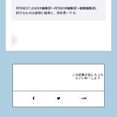
月刊NEXT LEADER編集部→月刊BOB編集部→書籍編集部。
好きなものは宝塚と蛙亭と、赤井秀一です。
前の記事をみる
この記事が気に入った
らいいね！しよう