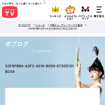
その１秒を、もっと濃く もっと楽しく
ランキング
パブリックメ
ボブログTV
ディア
とは？
ボブログTV
>
ニュース
>
大阪ビューティーワールド盛況
>
03F8FBB4-A2F2-4316-B056-E7305121BC56
ボブログ
2020/10/26/
03F8FBB4-A2F2-4316-B056-E7305121
BC56