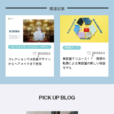
関連記事
#ヘアメイク、パリコレ、デザイ
#単価アップ
ナー
2023/02/2
2023/02/2
0
2
美容室でリユース！？ 発想の
コレクションでは衣装デザイン
転換による美容室の新しい収益
からヘアメイクまで担当
モデル
PICK UP BLOG