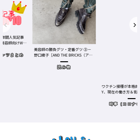
事
We
美容師の勝負グツ・定番グツ ③－
野口綾子［AND THE BRICKS（アン
め
ドザブリックス）／神奈川県鎌倉
市］の場合－
読み物
ワクチン接種が本格的に始まったN
Y、現在の働き方＆街の様子
時事（コロナもここ）