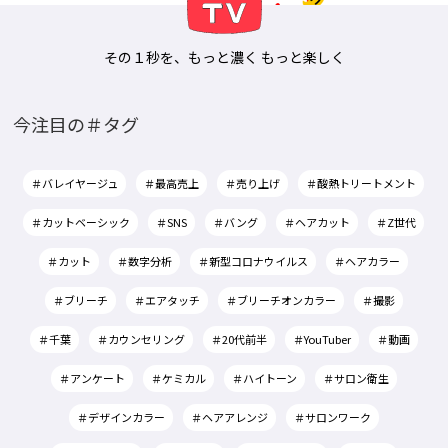
その１秒を、もっと濃く もっと楽しく
今注目の＃タグ
＃バレイヤージュ
＃最高売上
＃売り上げ
＃酸熱トリートメント
＃カットベーシック
＃SNS
＃バング
＃ヘアカット
＃Z世代
＃カット
＃数字分析
＃新型コロナウイルス
＃ヘアカラー
＃ブリーチ
＃エアタッチ
＃ブリーチオンカラー
＃撮影
＃千葉
＃カウンセリング
＃20代前半
＃YouTuber
＃動画
＃アンケート
＃ケミカル
＃ハイトーン
＃サロン衛生
＃デザインカラー
＃ヘアアレンジ
＃サロンワーク