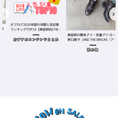
ボブログ2020年度の年間人気記事
る３
ランキングTOP10【美容師向けWe
bメディア】
美容師の勝負グツ・定番グツ ③－
野口綾子［AND THE BRICKS（アン
おすすめコンテンツまとめ
ドザブリックス）／神奈川県鎌倉
市］の場合－
読み物