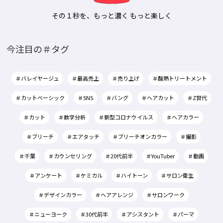
その１秒を、もっと濃く もっと楽しく
今注目の＃タグ
＃バレイヤージュ
＃最高売上
＃売り上げ
＃酸熱トリートメント
＃カットベーシック
＃SNS
＃バング
＃ヘアカット
＃Z世代
＃カット
＃数字分析
＃新型コロナウイルス
＃ヘアカラー
＃ブリーチ
＃エアタッチ
＃ブリーチオンカラー
＃撮影
＃千葉
＃カウンセリング
＃20代前半
＃YouTuber
＃動画
＃アンケート
＃ケミカル
＃ハイトーン
＃サロン衛生
＃デザインカラー
＃ヘアアレンジ
＃サロンワーク
＃ニューヨーク
＃30代前半
＃アシスタント
＃パーマ