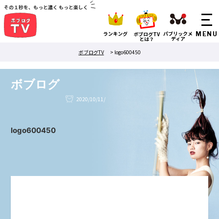
その１秒を、もっと濃く もっと楽しく
ランキング
パブリックメ
ボブログTV
ディア
とは？
ボブログTV
>
logo600450
ボブログ
2020/10/11/
logo600450