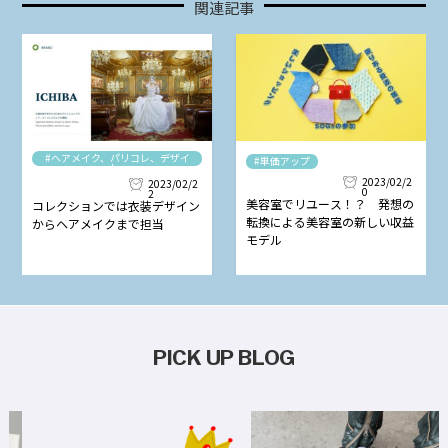
関連記事
#ヘアメイク、パリコレ、デザイ
#単価アップ
ナー
2023/02/2
2023/02/2
0
2
美容室でリユース！？ 発想の
コレクションでは衣装デザイン
転換による美容室の新しい収益
からヘアメイクまで担当
モデル
PICK UP BLOG