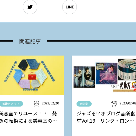
関連記事
2023/02/20
2023/02/0
#単価アップ
#音楽
美容室でリユース！？ 発
ジャズる!? ボブログ音楽食
想の転換による美容室の新
堂Vol.19 リンダ・ロンシ
しい収益モデル
ュタットの巻