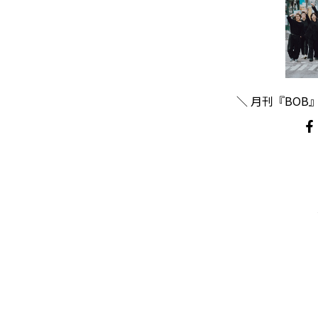
＼ 月刊『BOB』