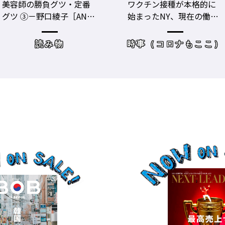
ワクチン接種が本格的に
美容師のビジネスパフォ
始まったNY、現在の働き
ーマンスをあげる！ ト
方＆街の様子
レーニングジムに潜入
時事（コロナもここ）
サロンワーク・売り上