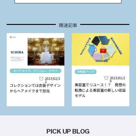
関連記事
#ヘアメイク、パリコレ、デザイ
#単価アップ
ナー
2023/02/2
2023/02/2
0
2
美容室でリユース！？ 発想の
コレクションでは衣装デザイン
転換による美容室の新しい収益
からヘアメイクまで担当
モデル
PICK UP BLOG