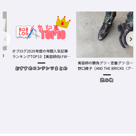
ボブログ2020年度の年間人気記事
ランキングTOP10【美容師向けWe
bメディア】
美容師の勝負グツ・定番グツ ③－
野口綾子［AND THE BRICKS（アン
おすすめコンテンツまとめ
ドザブリックス）／神奈川県鎌倉
市］の場合－
読み物