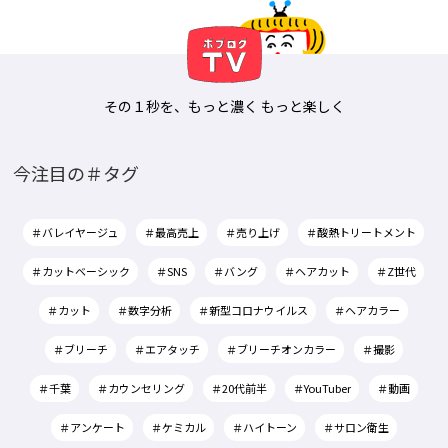
その１秒を、もっと濃く もっと楽しく
今注目の＃タグ
＃バレイヤージュ
＃最高売上
＃売り上げ
＃酸熱トリートメント
＃カットベーシック
＃SNS
＃バング
＃ヘアカット
＃Z世代
＃カット
＃数字分析
＃新型コロナウイルス
＃ヘアカラー
＃ブリーチ
＃エアタッチ
＃ブリーチオンカラー
＃撮影
＃千葉
＃カウンセリング
＃20代前半
＃YouTuber
＃動画
＃アンケート
＃ケミカル
＃ハイトーン
＃サロン衛生