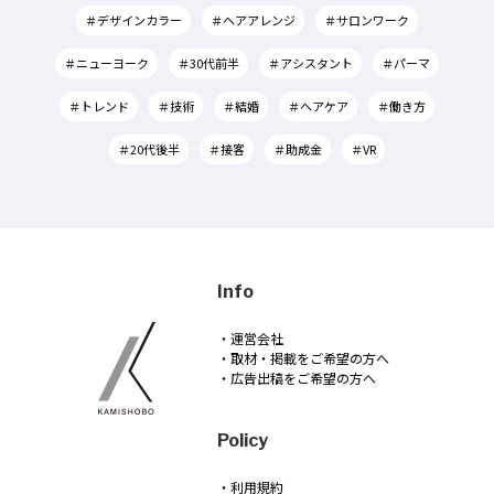
＃デザインカラー
＃ヘアアレンジ
＃サロンワーク
＃ニューヨーク
＃30代前半
＃アシスタント
＃パーマ
＃トレンド
＃技術
＃結婚
＃ヘアケア
＃働き方
＃20代後半
＃接客
＃助成金
＃VR
Info
・運営会社
・取材・掲載をご希望の方へ
・広告出稿をご希望の方へ
Policy
・利用規約