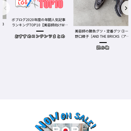
グ2020年度の年間人気記事
ングTOP10【美容師向けWe
ィア】
美容師の勝負グツ・定番グツ ③－
野口綾子［AND THE BRICKS（アン
すめコンテンツまとめ
ドザブリックス）／神奈川県鎌倉
市］の場合－
読み物
ワクチン
Y、現在
時事