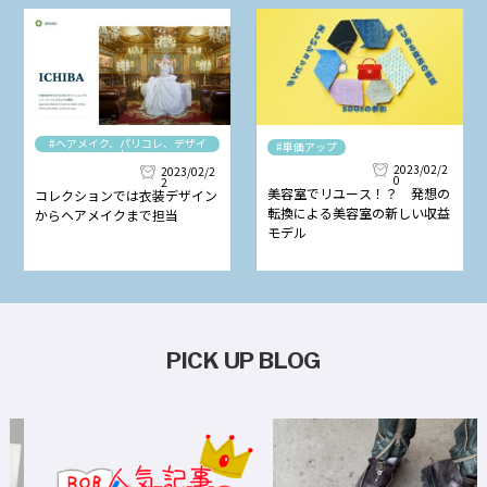
#ヘアメイク、パリコレ、デザイ
#単価アップ
ナー
2023/02/2
2023/02/2
0
2
美容室でリユース！？ 発想の
コレクションでは衣装デザイン
転換による美容室の新しい収益
からヘアメイクまで担当
モデル
PICK UP BLOG