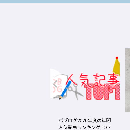
グ2020年度の年間
美容師の勝負グツ・定番
事ランキングTOP1
グツ ③－野口綾子［AND