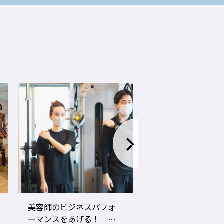
LECO内田聡一郎×gricoエ
コロナ禍でお客さ
ザキヨシタカ 『2021年
タイプに分かれ