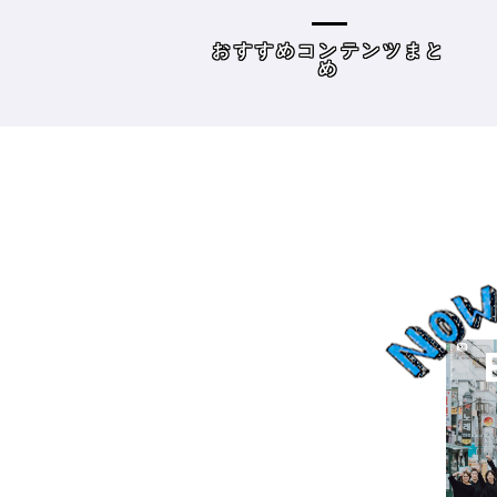
容師向けWebメディ
THE BRICKS（アンドザブ
リックス）／神奈川県鎌
めコンテンツまと
読み物
倉市］の場合－
め