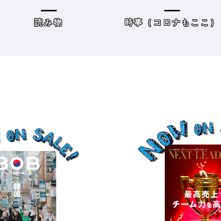
方＆街の様子
レーニングジムに潜入
時事（コロナもここ）
サロンワーク・売り上