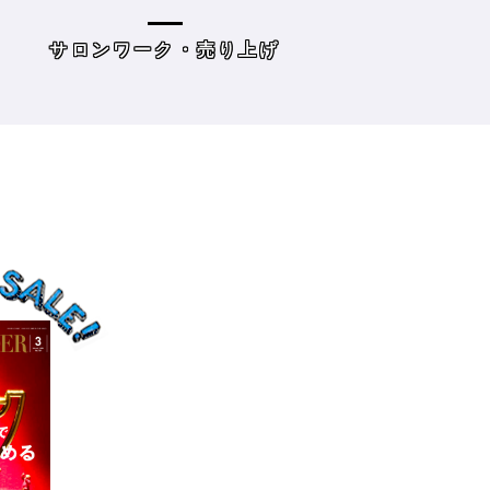
の目標10』
た・・・・タイプ
策を考えてみよう
げ
読み物
サロンワーク・