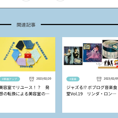
関連記事
2023/02/20
2023/02/0
#単価アップ
#音楽
美容室でリユース！？ 発
ジャズる!? ボブログ音楽食
想の転換による美容室の新
堂Vol.19 リンダ・ロンシ
しい収益モデル
ュタットの巻