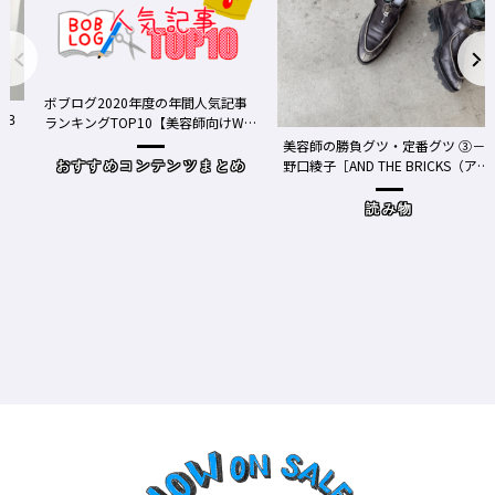
ボブログ2020年度の年間人気記事
ランキングTOP10【美容師向けWe
bメディア】
美容師の勝負グツ・定番グツ ③－
野口綾子［AND THE BRICKS（アン
おすすめコンテンツまとめ
ドザブリックス）／神奈川県鎌倉
市］の場合－
読み物