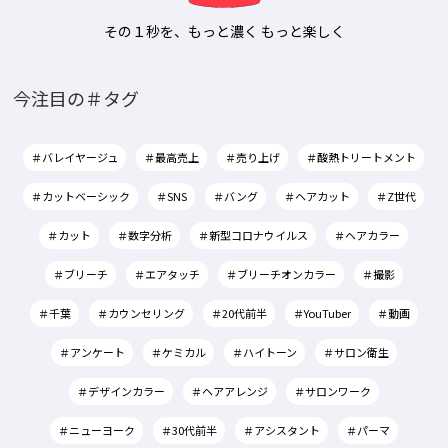
その１秒を、もっと濃く もっと楽しく
今注目の＃タグ
＃バレイヤージュ
＃最高売上
＃売り上げ
＃酸熱トリートメント
＃カットベーシック
＃SNS
＃バング
＃ヘアカット
＃Z世代
＃カット
＃数字分析
＃新型コロナウイルス
＃ヘアカラー
＃ブリーチ
＃エアタッチ
＃ブリーチオンカラー
＃撮影
＃千葉
＃カウンセリング
＃20代前半
＃YouTuber
＃動画
＃アンケート
＃ケミカル
＃ハイトーン
＃サロン衛生
＃デザインカラー
＃ヘアアレンジ
＃サロンワーク
＃ニューヨーク
＃30代前半
＃アシスタント
＃パーマ