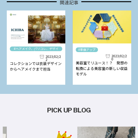
関連記事
#ヘアメイク、パリコレ、デザイ
#単価アップ
ナー
2023/02/2
2023/02/2
0
2
美容室でリユース！？ 発想の
コレクションでは衣装デザイン
転換による美容室の新しい収益
からヘアメイクまで担当
モデル
PICK UP BLOG