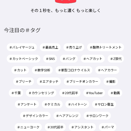
その１秒を、もっと濃く もっと楽しく
今注目の＃タグ
＃バレイヤージュ
＃最高売上
＃売り上げ
＃酸熱トリートメント
＃カットベーシック
＃SNS
＃バング
＃ヘアカット
＃Z世代
＃カット
＃数字分析
＃新型コロナウイルス
＃ヘアカラー
＃ブリーチ
＃エアタッチ
＃ブリーチオンカラー
＃撮影
＃千葉
＃カウンセリング
＃20代前半
＃YouTuber
＃動画
＃アンケート
＃ケミカル
＃ハイトーン
＃サロン衛生
＃デザインカラー
＃ヘアアレンジ
＃サロンワーク
＃ニューヨーク
＃30代前半
＃アシスタント
＃パーマ