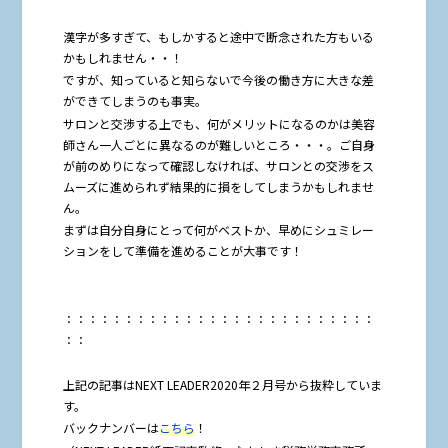
漢字が多すぎて、もしかすると途中で断念された方もいる
かもしれません・・！
ですが、知っていると知らないで今後の働き方に大きな差
ができてしまうのも事実。
サロンと交渉する上でも、何がメリットになるのかは美容
師さん一人ごとに異なるのが難しいところ・・・。ご自身
が前のめりになって確認しなければ、サロンとの交渉をス
ムーズに進められず結果的に損をしてしまうかもしれませ
ん。
まずは自分自身にとって何がベストか、早めにシュミレー
ションをして準備を進めることが大事です！
：：：：：：：：：：：：：：：：：：：：：：：：：：
：：
上記の記事はNEXT LEADER2020年２月号から抜粋していま
す。
バックナンバーは
こちら
！