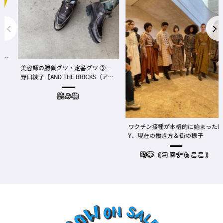
事
We
美容師の勝負グツ・定番グツ ③－
野口綾子［AND THE BRICKS（アン
め
ドザブリックス）／神奈川県鎌倉
市］の場合－
読み物
ワクチン接種が本格的に始まったN
Y、現在の働き方＆街の様子
時事（コロナもここ）