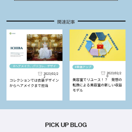
関連記事
#ヘアメイク、パリコレ、デザイ
#単価アップ
ナー
2023/02/2
2023/02/2
0
2
美容室でリユース！？ 発想の
コレクションでは衣装デザイン
転換による美容室の新しい収益
からヘアメイクまで担当
モデル
PICK UP BLOG