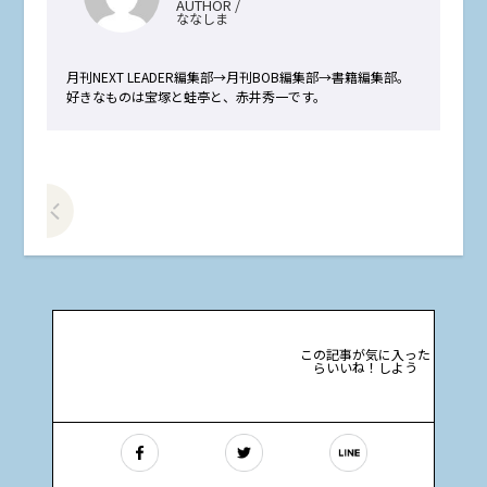
AUTHOR /
ななしま
月刊NEXT LEADER編集部→月刊BOB編集部→書籍編集部。
好きなものは宝塚と蛙亭と、赤井秀一です。
前の記事をみる
この記事が気に入った
らいいね！しよう