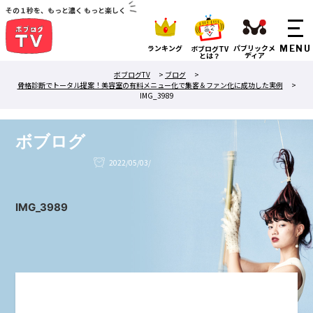
その１秒を、もっと濃く もっと楽しく
ランキング
パブリックメ
ボブログTV
ディア
とは？
ボブログTV
>
ブログ
>
骨格診断でトータル提案！美容室の有料メニュー化で集客＆ファン化に成功した実例
>
IMG_3989
ボブログ
2022/05/03/
IMG_3989