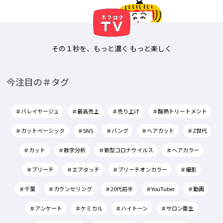
その１秒を、もっと濃く もっと楽しく
今注目の＃タグ
＃バレイヤージュ
＃最高売上
＃売り上げ
＃酸熱トリートメント
＃カットベーシック
＃SNS
＃バング
＃ヘアカット
＃Z世代
＃カット
＃数字分析
＃新型コロナウイルス
＃ヘアカラー
＃ブリーチ
＃エアタッチ
＃ブリーチオンカラー
＃撮影
＃千葉
＃カウンセリング
＃20代前半
＃YouTuber
＃動画
＃アンケート
＃ケミカル
＃ハイトーン
＃サロン衛生