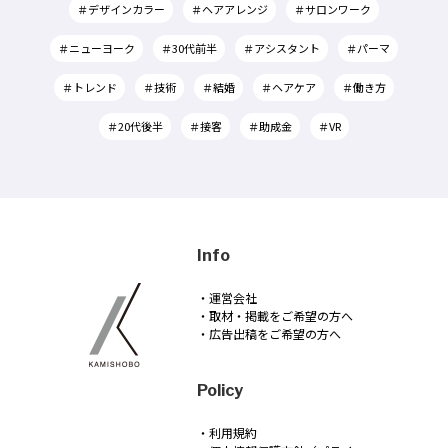
＃デザインカラー
＃ヘアアレンジ
＃サロンワーク
＃ニューヨーク
＃30代前半
＃アシスタント
＃パーマ
＃トレンド
＃技術
＃結婚
＃ヘアケア
＃働き方
＃20代後半
＃接客
＃助成金
＃VR
Info
・運営会社
・取材・掲載をご希望の方へ
・広告出稿をご希望の方へ
Policy
・利用規約