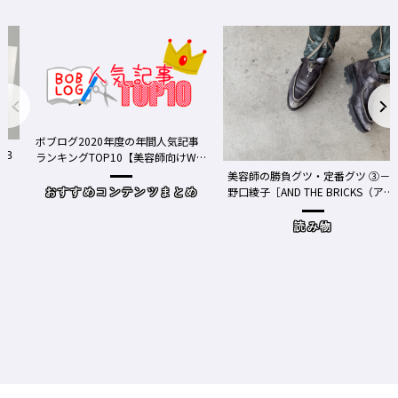
ボブログ2020年度の年間人気記事
る３
ランキングTOP10【美容師向けWe
bメディア】
美容師の勝負グツ・定番グツ ③－
野口綾子［AND THE BRICKS（アン
おすすめコンテンツまとめ
ドザブリックス）／神奈川県鎌倉
市］の場合－
読み物