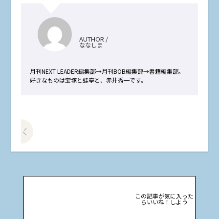
AUTHOR /
ななしま
月刊NEXT LEADER編集部→月刊BOB編集部→書籍編集部。
好きなものは宝塚と蛙亭と、赤井秀一です。
前の記事をみる
この記事が気に入った
らいいね！しよう