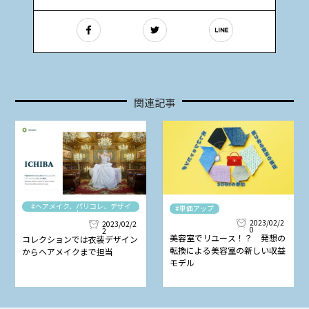
関連記事
#ヘアメイク、パリコレ、デザイ
#単価アップ
ナー
2023/02/2
2023/02/2
0
2
美容室でリユース！？ 発想の
コレクションでは衣装デザイン
転換による美容室の新しい収益
からヘアメイクまで担当
モデル