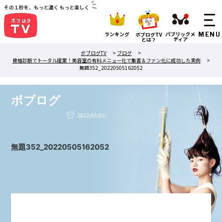
その１秒を、もっと濃く もっと楽しく
ランキング
パブリックメ
ボブログTV
ディア
とは？
ボブログTV
>
ブログ
>
骨格診断でトータル提案！美容室の有料メニュー化で集客＆ファン化に成功した実例
>
無題352_20220505162052
ボブログ
2022/05/05/
無題352_20220505162052