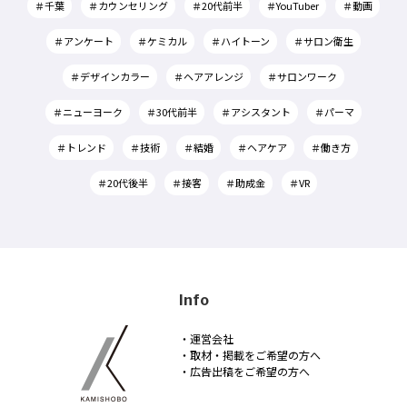
＃千葉
＃カウンセリング
＃20代前半
＃YouTuber
＃動画
＃アンケート
＃ケミカル
＃ハイトーン
＃サロン衛生
＃デザインカラー
＃ヘアアレンジ
＃サロンワーク
＃ニューヨーク
＃30代前半
＃アシスタント
＃パーマ
＃トレンド
＃技術
＃結婚
＃ヘアケア
＃働き方
＃20代後半
＃接客
＃助成金
＃VR
Info
・運営会社
・取材・掲載をご希望の方へ
・広告出稿をご希望の方へ