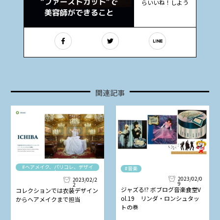
らいいね！しよう
関連記事
#ヘアメイク、パリコレ、デザイ
#音楽
ナー
2023/02/0
2023/02/2
9
2
ジャズる!? ボブログ音楽食堂V
コレクションでは衣装デザイン
ol.19 リンダ・ロンシュタッ
からヘアメイクまで担当
トの巻