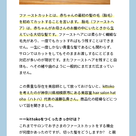
ファ ーストカットとは、赤ちゃんの最初の髪の毛（胎毛）
を初めてカットすることを言います。 胎毛（ファーストヘ
ア）は、赤ちゃんがお母さんのお腹の中にいたときから生
えている大切な髪です。
ファーストヘアには柔らかく繊細な
毛先があり、一度でもカットすればもう残すことはできま
せん。一生に一度しかない貴重な髪であるにも関わらず、
サロンではカットをしてもそのままお渡しするにとどまる
対応が多いのが現状です。またファーストヘアを残すこと自
体も、へその緒や歯のように一般的にまだまだ広まってい
ません。
この貴重な存在を美容師として放っておけないと、
kittoko
を考えたのが神奈川県相模原市にある美容室 hair salon hat
oha（ハトハ）代表の遠藤弘貴さん。
商品化の経緯などにつ
いて話を聞きました。
ーーkittokoをつくったきっかけは？
これまでサロンでお子さまのファーストカットをする機会
が何度かあったのですが、切った髪をどうしますか? と親