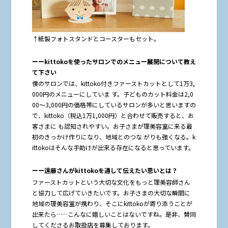
↑紙製フォトスタンドとコースターもセット。
ーーkittokoを使ったサロンでのメニュー展開について教え
て下さい
僕のサロンでは、kittoko付きファーストカットとして1万3,
000円のメニューにしていま す。子どものカット料金は2,0
00〜3,000円の価格帯にしているサロンが多いと思いますの
で、kittoko（税込1万1,000円）と合わせて販売すると、お
客さまに も認知されやすい。お子さまが理美容室に来る最
初のきっかけ作りになり、地域とのつな がりも強くなる。k
ittokoはそんな手助けが出来る存在になると思っています。
ーー遠藤さんがkittokoを通して伝えたい思いとは？
ファーストカットという大切な文化をもっと理美容師さん
と協力して広げていきたいです。お子さまの大切な瞬間に
地域の理美容室が携わり、そこにkittokoが寄り添うことが
出来たら……こんなに嬉しいことはないですね。是非、賛同
してくださるお取扱店を募集しております。