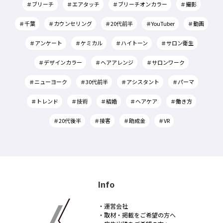
＃ブリーチ
＃エアタッチ
＃ブリーチオンカラー
＃撮影
＃千葉
＃カウンセリング
＃20代前半
＃YouTuber
＃動画
＃アンケート
＃ケミカル
＃ハイトーン
＃サロン衛生
＃デザインカラー
＃ヘアアレンジ
＃サロンワーク
＃ニューヨーク
＃30代前半
＃アシスタント
＃パーマ
＃トレンド
＃技術
＃結婚
＃ヘアケア
＃働き方
＃20代後半
＃接客
＃助成金
＃VR
Info
・運営会社
・取材・掲載をご希望の方へ