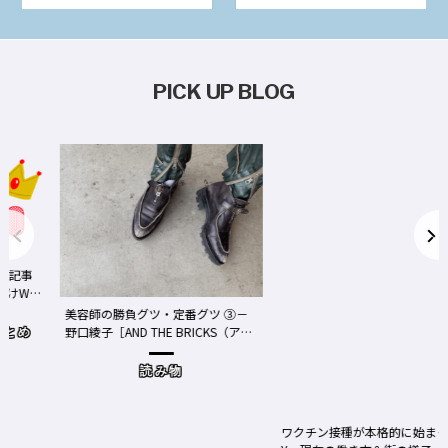
PICK UP BLOG
事
We
美容師の勝負グツ・定番グツ ③－
野口綾子［AND THE BRICKS（アン
め
ドザブリックス）／神奈川県鎌倉
市］の場合－
読み物
ワクチン接種が本格的に始まったN