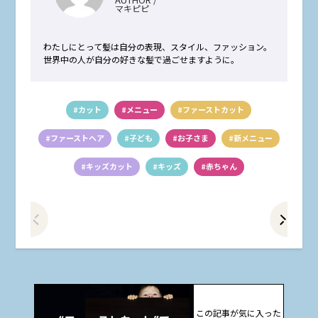
マキピピ
わたしにとって髪は自分の表現、スタイル、ファッション。
世界中の人が自分の好きな髪で過ごせますように。
#カット
#メニュー
#ファーストカット
#ファーストヘア
#子ども
#お子さま
#新メニュー
#キッズカット
#キッズ
#赤ちゃん
前の記事をみる
次
この記事が気に入った