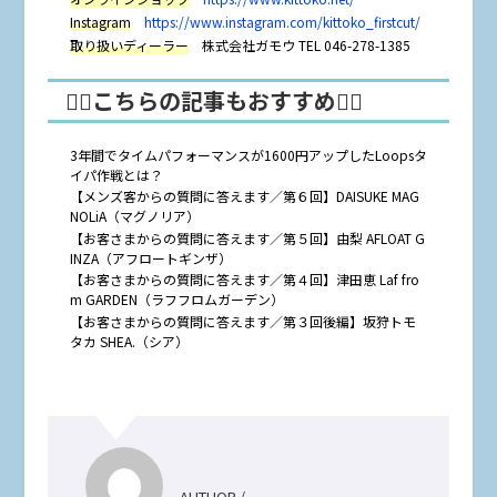
Instagram
https://www.instagram.com/kittoko_firstcut/
取り扱いディーラー
株式会社ガモウ TEL 046-278-1385
🤸‍♂️こちらの記事もおすすめ🤸‍♀️
3年間でタイムパフォーマンスが1600円アップしたLoopsタ
イパ作戦とは？
【メンズ客からの質問に答えます／第６回】DAISUKE MAG
NOLiA（マグノリア）
【お客さまからの質問に答えます／第５回】由梨 AFLOAT G
INZA（アフロートギンザ）
【お客さまからの質問に答えます／第４回】津田恵 Laf fro
m GARDEN（ラフフロムガーデン）
【お客さまからの質問に答えます／第３回後編】坂狩トモ
タカ SHEA.（シア）
AUTHOR /