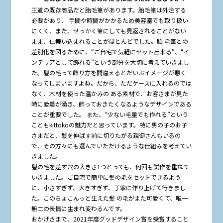
王道の既存商品だと胎毛筆があります。胎毛筆は外注する
必要があり、 手間や時間がかかるため美容室でも取り扱い
にくく、また、せっかく筆にしても見返されることがない
まま、仕舞い込まれることがほとんどでした。胎 毛筆との
差別化を図るために、“ご自宅で気軽にセット出来る”、“イ
ンテリアとして飾れる”という部分を大切に考えていきまし
た。髪の毛って飾り方を間違えるとだいぶイメージが悪く
なってしまいますよね。だから、ただケースに入れるのでは
なく、木材を使った温かみの ある素材で、お客さまが見た
時に愛着が湧き、飾っておきたくなるようなデザインである
ことが重要でした。 また、“少ない毛量でも作れる”という
こともkittokoの魅力だと思っています。特に男の子のお子
さまだと、髪を伸ばす前に切りたがる親御さんもいるの
で、その方々にも選んでいただけるような仕組みを考えてい
きました。
髪の毛を差す穴の大きさ1つとっても、何回も試作を重ねて
いきました。ご自宅で簡単に髪の毛をセットできるよう
に、小さすぎず、大きすぎず、丁寧に作り上げて行きまし
た。このちょこんっと生えた髪 の毛がまた可愛くて、唯一
無二の表情に生まれ変わるんです。
おかげさまで、2021年度グッドデザイン賞を受賞すること