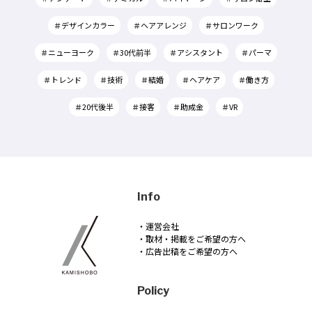
＃デザインカラー
＃ヘアアレンジ
＃サロンワーク
＃ニューヨーク
＃30代前半
＃アシスタント
＃パーマ
＃トレンド
＃技術
＃結婚
＃ヘアケア
＃働き方
＃20代後半
＃接客
＃助成金
＃VR
Info
・運営会社
・取材・掲載をご希望の方へ
・広告出稿をご希望の方へ
Policy