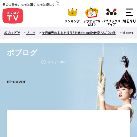
その１秒を、もっと濃く もっと楽しく
ランキング
パブリックメ
ボブログTV
ディア
とは？
ボブログTV
>
ブログ
>
美容業界の未来を担うZ世代のsand流教育方法10カ条
>
nl-cover
ボブログ
2021/11/01/
nl-cover