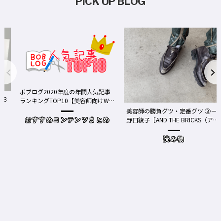
PICK UP BLOG
ボブログ2020年度の年間人気記事
ランキングTOP10【美容師向けWe
bメディア】
美容師の勝負グツ・定番グツ ③－
野口綾子［AND THE BRICKS（アン
おすすめコンテンツまとめ
ドザブリックス）／神奈川県鎌倉
市］の場合－
読み物