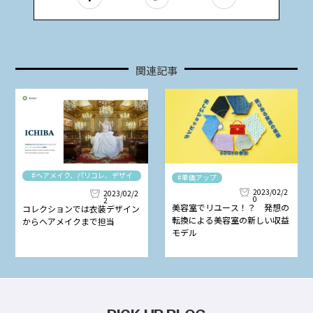
関連記事
#ヘアメイク、パリコレ、デザイ
#単価アップ
ナー
2023/02/2
2023/02/2
0
2
美容室でリユース！？ 発想の
コレクションでは衣装デザイン
転換による美容室の新しい収益
からヘアメイクまで担当
モデル