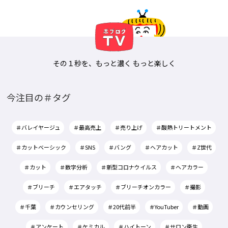
その１秒を、もっと濃く もっと楽しく
今注目の＃タグ
＃バレイヤージュ
＃最高売上
＃売り上げ
＃酸熱トリートメント
＃カットベーシック
＃SNS
＃バング
＃ヘアカット
＃Z世代
＃カット
＃数字分析
＃新型コロナウイルス
＃ヘアカラー
＃ブリーチ
＃エアタッチ
＃ブリーチオンカラー
＃撮影
＃千葉
＃カウンセリング
＃20代前半
＃YouTuber
＃動画
＃アンケート
＃ケミカル
＃ハイトーン
＃サロン衛生