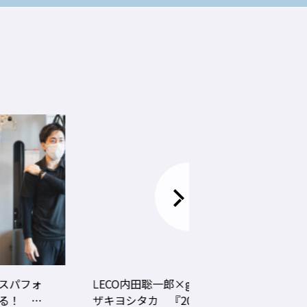
LECO内田聡一郎×gricoエ
コロナ禍でお客さ
ザキヨシタカ 『2021年
タイプに分かれ