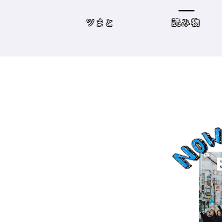
容師向けWebメディ
THE BRICKS（アンドザブ
リックス）／神奈川県鎌
めコンテンツまと
読み物
倉市］の場合－
め