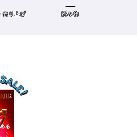
の目標10』
た・・・・タイプ
策を考えてみよう
げ
読み物
サロンワーク・