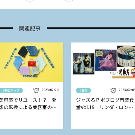
関連記事
2023/02/20
2023/02/0
#単価アップ
#音楽
美容室でリユース！？ 発
ジャズる!? ボブログ音楽食
想の転換による美容室の新
堂Vol.19 リンダ・ロンシ
しい収益モデル
ュタットの巻