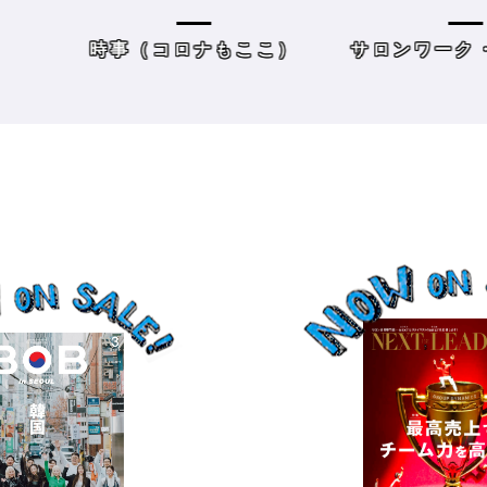
方＆街の様子
レーニングジムに潜入
時事（コロナもここ）
サロンワーク・売り上