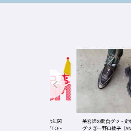
グ2020年度の年間
美容師の勝負グツ・定番
事ランキングTOP1
グツ ③－野口綾子［AND