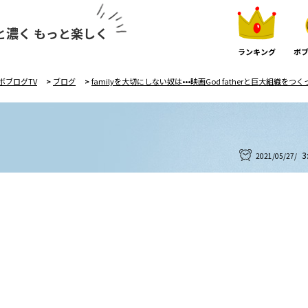
と濃く もっと楽しく
ランキング
ボブ
ボブログTV
>
ブログ
>
familyを大切にしない奴は•••映画God fatherと巨大組織を
3
2021/05/27/