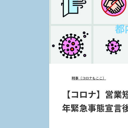
時事（コロナもここ）
【コロナ】営業短
年緊急事態宣言