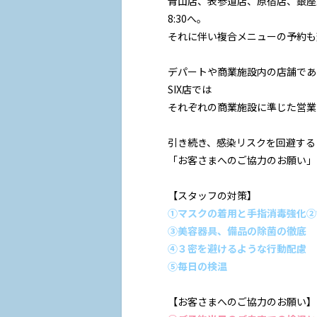
青山店、表参道店、原宿店、銀座
8:30へ。
それに伴い複合メニューの予約も変
デパートや商業施設内の店舗である
SIX店では
それぞれの商業施設に準じた営業
引き続き、感染リスクを回避する
「お客さまへのご協力のお願い」
【スタッフの対策】
①マスクの着用と手指消毒強化
②
③美容器具、備品の除菌の徹底
④３密を避けるような行動配慮
⑤毎日の検温
【お客さまへのご協力のお願い】