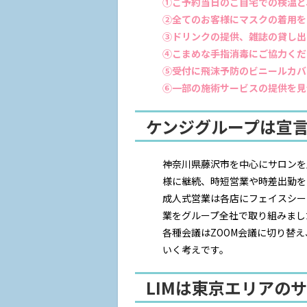
①ご予約当日のご自宅での検温と
②全てのお客様にマスクの着用を
③ドリンクの提供、雑誌の貸し出
④こまめな手指消毒にご協力くだ
⑤受付に飛沫予防のビニールカバ
⑥一部の施術サービスの提供を見
ケンジグループは宣
神奈川県藤沢市を中心にサロンを
様に継続、時短営業や時差出勤を
成人式営業は各店にフェイスシー
業をグループ全社で取り組みまし
各種会議はZOOM会議に切り替
いく考えです。
LIMは東京エリアの