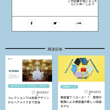
この記事が気に入った
らいいね！しよう
関連記事
#ヘアメイク、パリコレ、デザイ
#単価アップ
ナー
2023/02/2
2023/02/2
0
2
美容室でリユース！？ 発想の
コレクションでは衣装デザイン
転換による美容室の新しい収益
からヘアメイクまで担当
モデル