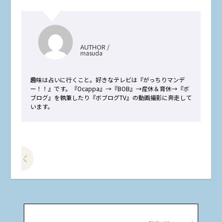
AUTHOR /
masuda
趣味は占いに行くこと。好きなテレビは『がっちりマンデ
ー！！』です。『Ocappa』→『BOB』→産休＆育休→『ボ
ブログ』を執筆したり『ボブログTV』の動画撮影に奔走して
います。
前の記事をみる