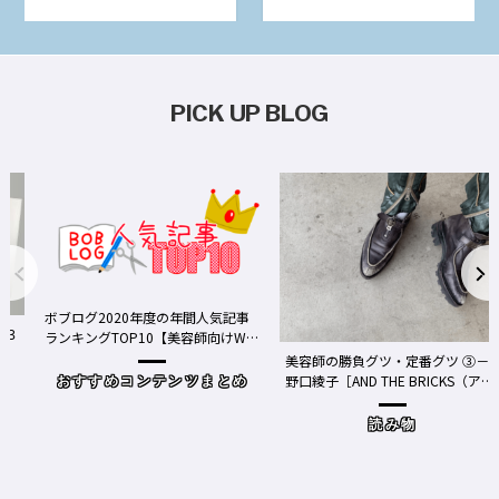
PICK UP BLOG
ボブログ2020年度の年間人気記事
ランキングTOP10【美容師向けWe
bメディア】
美容師の勝負グツ・定番グツ ③－
野口綾子［AND THE BRICKS（アン
おすすめコンテンツまとめ
ドザブリックス）／神奈川県鎌倉
市］の場合－
読み物
ワ