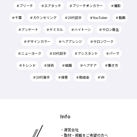
＃ブリーチ
＃エアタッチ
＃ブリーチオンカラー
＃撮影
＃千葉
＃カウンセリング
＃20代前半
＃YouTuber
＃動画
＃アンケート
＃ケミカル
＃ハイトーン
＃サロン衛生
＃デザインカラー
＃ヘアアレンジ
＃サロンワーク
＃ニューヨーク
＃30代前半
＃アシスタント
＃パーマ
＃トレンド
＃技術
＃結婚
＃ヘアケア
＃働き方
＃20代後半
＃接客
＃助成金
＃VR
Info
・運営会社
・取材・掲載をご希望の方へ