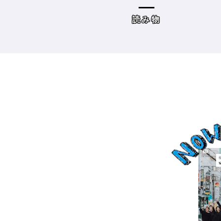
容師向けWebメディ
THE BRICKS（アンドザブ
リックス）／神奈川県鎌
めコンテンツまと
読み物
倉市］の場合－
め