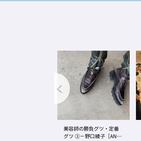
グ2020年度の年間
美容師の勝負グツ・定番
事ランキングTOP1
グツ ③－野口綾子［AND