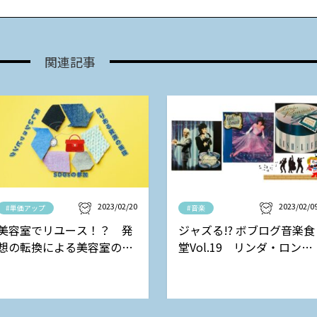
関連記事
2023/02/20
2023/02/0
#単価アップ
#音楽
美容室でリユース！？ 発
ジャズる!? ボブログ音楽食
想の転換による美容室の新
堂Vol.19 リンダ・ロンシ
しい収益モデル
ュタットの巻