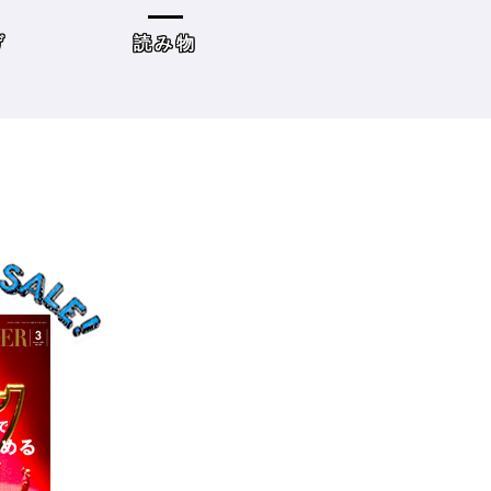
の目標10』
た・・・・タイプ
策を考えてみよう
げ
読み物
サロンワーク・