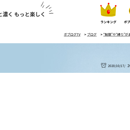
と濃く もっと楽しく
ランキング
ボブ
ボブログTV
>
ブログ
>
“制限”や“縛り”
2
2020/10/17/