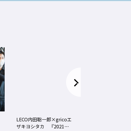
LECO内田聡一郎×gricoエ
コロナ禍でお客さ
ザキヨシタカ 『2021年
タイプに分かれ