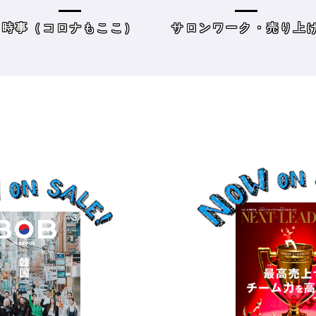
方＆街の様子
レーニングジムに潜入
時事（コロナもここ）
サロンワーク・売り上