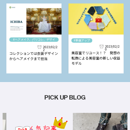
#ヘアメイク、パリコレ、デザイ
#単価アップ
ナー
2023/02/2
2023/02/2
0
2
美容室でリユース！？ 発想の
コレクションでは衣装デザイン
転換による美容室の新しい収益
からヘアメイクまで担当
モデル
PICK UP BLOG