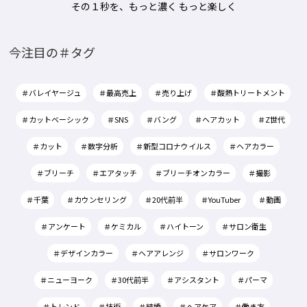
その１秒を、もっと濃く もっと楽しく
今注目の＃タグ
＃バレイヤージュ
＃最高売上
＃売り上げ
＃酸熱トリートメント
＃カットベーシック
＃SNS
＃バング
＃ヘアカット
＃Z世代
＃カット
＃数字分析
＃新型コロナウイルス
＃ヘアカラー
＃ブリーチ
＃エアタッチ
＃ブリーチオンカラー
＃撮影
＃千葉
＃カウンセリング
＃20代前半
＃YouTuber
＃動画
＃アンケート
＃ケミカル
＃ハイトーン
＃サロン衛生
＃デザインカラー
＃ヘアアレンジ
＃サロンワーク
＃ニューヨーク
＃30代前半
＃アシスタント
＃パーマ
＃トレンド
＃技術
＃結婚
＃ヘアケア
＃働き方