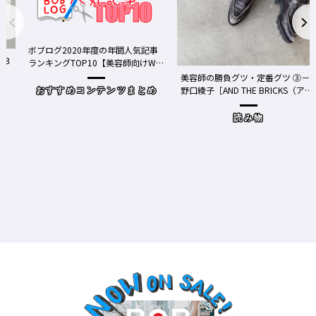
ボブログ2020年度の年間人気記事
３
ランキングTOP10【美容師向けWe
bメディア】
美容師の勝負グツ・定番グツ ③－
野口綾子［AND THE BRICKS（アン
おすすめコンテンツまとめ
ドザブリックス）／神奈川県鎌倉
市］の場合－
読み物