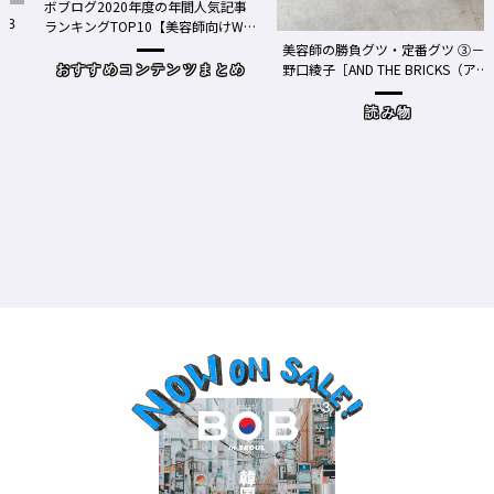
ボブログ2020年度の年間人気記事
ランキングTOP10【美容師向けWe
bメディア】
美容師の勝負グツ・定番グツ ③－
野口綾子［AND THE BRICKS（アン
おすすめコンテンツまとめ
ドザブリックス）／神奈川県鎌倉
市］の場合－
読み物