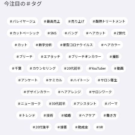
今注目の＃タグ
＃バレイヤージュ
＃最高売上
＃売り上げ
＃酸熱トリートメント
＃カットベーシック
＃SNS
＃バング
＃ヘアカット
＃Z世代
＃カット
＃数字分析
＃新型コロナウイルス
＃ヘアカラー
＃ブリーチ
＃エアタッチ
＃ブリーチオンカラー
＃撮影
＃千葉
＃カウンセリング
＃20代前半
＃YouTuber
＃動画
＃アンケート
＃ケミカル
＃ハイトーン
＃サロン衛生
＃デザインカラー
＃ヘアアレンジ
＃サロンワーク
＃ニューヨーク
＃30代前半
＃アシスタント
＃パーマ
＃トレンド
＃技術
＃結婚
＃ヘアケア
＃働き方
＃20代後半
＃接客
＃助成金
＃VR