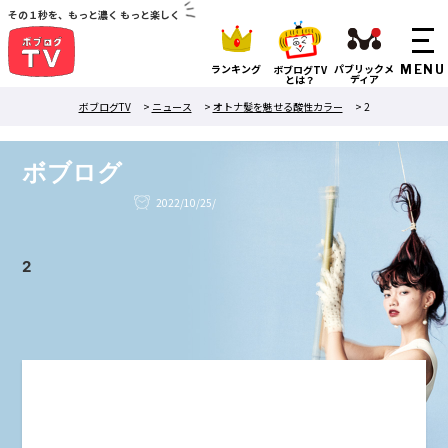
その１秒を、もっと濃く もっと楽しく
ランキング
パブリックメ
ボブログTV
ディア
とは？
ボブログTV
>
ニュース
>
オトナ髪を魅せる酸性カラー
>
2
ボブログ
2022/10/25/
2