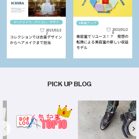
#ヘアメイク、パリコレ、デザイ
#単価アップ
ナー
2023/02/2
2023/02/2
0
2
美容室でリユース！？ 発想の
コレクションでは衣装デザイン
転換による美容室の新しい収益
からヘアメイクまで担当
モデル
PICK UP BLOG