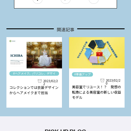
関連記事
#ヘアメイク、パリコレ、デザイ
#単価アップ
ナー
2023/02/2
2023/02/2
0
2
美容室でリユース！？ 発想の
コレクションでは衣装デザイン
転換による美容室の新しい収益
からヘアメイクまで担当
モデル