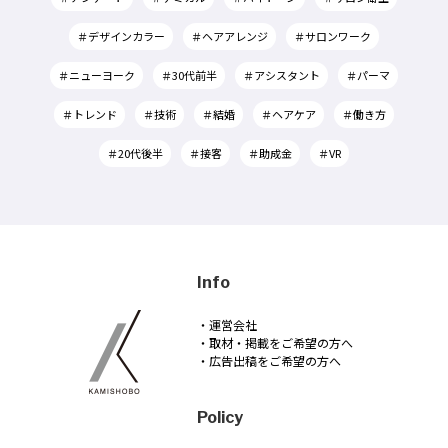
＃デザインカラー
＃ヘアアレンジ
＃サロンワーク
＃ニューヨーク
＃30代前半
＃アシスタント
＃パーマ
＃トレンド
＃技術
＃結婚
＃ヘアケア
＃働き方
＃20代後半
＃接客
＃助成金
＃VR
Info
・運営会社
・取材・掲載をご希望の方へ
・広告出稿をご希望の方へ
Policy