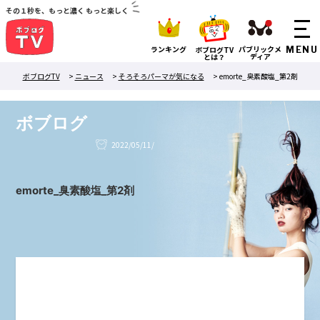
その１秒を、もっと濃く もっと楽しく
ランキング
パブリックメ
ボブログTV
ディア
とは？
ボブログTV
>
ニュース
>
そろそろパーマが気になる
>
emorte_臭素酸塩_第2剤
ボブログ
2022/05/11/
emorte_臭素酸塩_第2剤