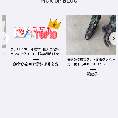
PICK UP BLOG
ボブログ2020年度の年間人気記事
３
ランキングTOP10【美容師向けWe
bメディア】
美容師の勝負グツ・定番グツ ③－
野口綾子［AND THE BRICKS（アン
おすすめコンテンツまとめ
ドザブリックス）／神奈川県鎌倉
市］の場合－
読み物