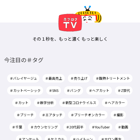
その１秒を、もっと濃く もっと楽しく
今注目の＃タグ
＃バレイヤージュ
＃最高売上
＃売り上げ
＃酸熱トリートメント
＃カットベーシック
＃SNS
＃バング
＃ヘアカット
＃Z世代
＃カット
＃数字分析
＃新型コロナウイルス
＃ヘアカラー
＃ブリーチ
＃エアタッチ
＃ブリーチオンカラー
＃撮影
＃千葉
＃カウンセリング
＃20代前半
＃YouTuber
＃動画
＃アンケート
＃ケミカル
＃ハイトーン
＃サロン衛生