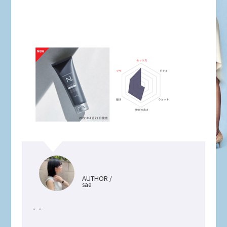
AUTHOR /
sae
＾＾