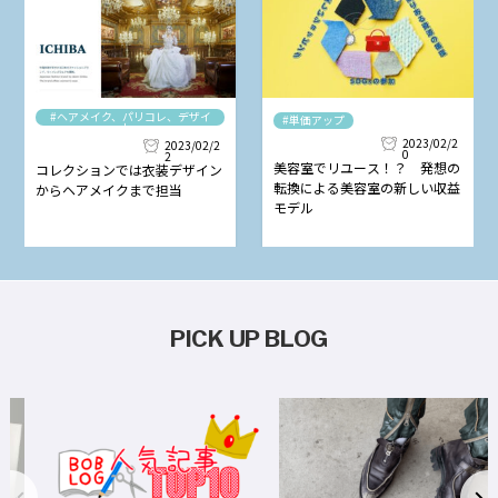
#ヘアメイク、パリコレ、デザイ
#単価アップ
ナー
2023/02/2
2023/02/2
0
2
美容室でリユース！？ 発想の
コレクションでは衣装デザイン
転換による美容室の新しい収益
からヘアメイクまで担当
モデル
PICK UP BLOG