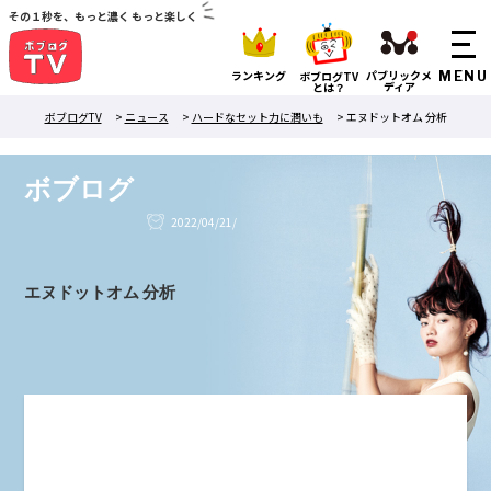
その１秒を、もっと濃く もっと楽しく
ランキング
パブリックメ
ボブログTV
ディア
とは？
ボブログTV
>
ニュース
>
ハードなセット力に潤いも
>
エヌドットオム 分析
ボブログ
2022/04/21/
エヌドットオム 分析