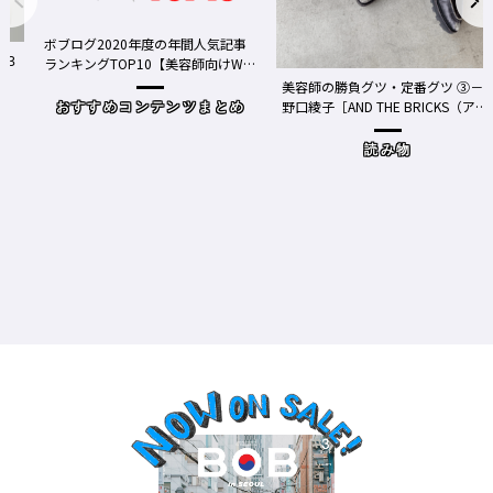
ボブログ2020年度の年間人気記事
３
ランキングTOP10【美容師向けWe
bメディア】
美容師の勝負グツ・定番グツ ③－
野口綾子［AND THE BRICKS（アン
おすすめコンテンツまとめ
ドザブリックス）／神奈川県鎌倉
市］の場合－
読み物