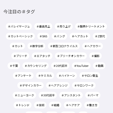
今注目の＃タグ
＃バレイヤージュ
＃最高売上
＃売り上げ
＃酸熱トリートメント
＃カットベーシック
＃SNS
＃バング
＃ヘアカット
＃Z世代
＃カット
＃数字分析
＃新型コロナウイルス
＃ヘアカラー
＃ブリーチ
＃エアタッチ
＃ブリーチオンカラー
＃撮影
＃千葉
＃カウンセリング
＃20代前半
＃YouTuber
＃動画
＃アンケート
＃ケミカル
＃ハイトーン
＃サロン衛生
＃デザインカラー
＃ヘアアレンジ
＃サロンワーク
＃ニューヨーク
＃30代前半
＃アシスタント
＃パーマ
＃トレンド
＃技術
＃結婚
＃ヘアケア
＃働き方