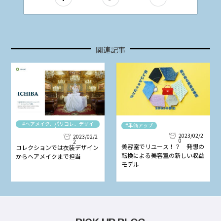
関連記事
#ヘアメイク、パリコレ、デザイ
#単価アップ
ナー
2023/02/2
2023/02/2
0
2
美容室でリユース！？ 発想の
コレクションでは衣装デザイン
転換による美容室の新しい収益
からヘアメイクまで担当
モデル