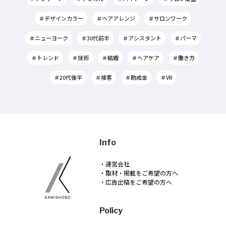
＃デザインカラー
＃ヘアアレンジ
＃サロンワーク
＃ニューヨーク
＃30代前半
＃アシスタント
＃パーマ
＃トレンド
＃技術
＃結婚
＃ヘアケア
＃働き方
＃20代後半
＃接客
＃助成金
＃VR
Info
・運営会社
・取材・掲載をご希望の方へ
・広告出稿をご希望の方へ
Policy