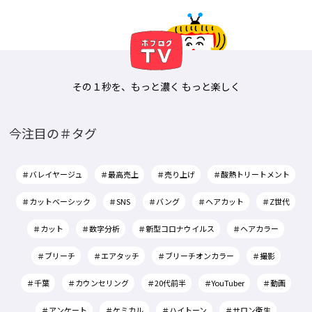
その１秒を、もっと濃く もっと楽しく
今注目の＃タグ
＃バレイヤージュ
＃最高売上
＃売り上げ
＃酸熱トリートメント
＃カットベーシック
＃SNS
＃バング
＃ヘアカット
＃Z世代
＃カット
＃数字分析
＃新型コロナウイルス
＃ヘアカラー
＃ブリーチ
＃エアタッチ
＃ブリーチオンカラー
＃撮影
＃千葉
＃カウンセリング
＃20代前半
＃YouTuber
＃動画
＃アンケート
＃ケミカル
＃ハイトーン
＃サロン衛生