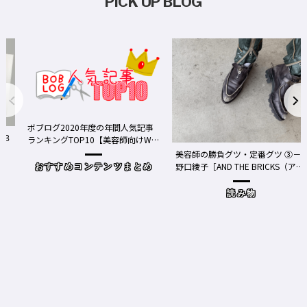
PICK UP BLOG
ボブログ2020年度の年間人気記事
る３
ランキングTOP10【美容師向けWe
bメディア】
美容師の勝負グツ・定番グツ ③－
野口綾子［AND THE BRICKS（アン
おすすめコンテンツまとめ
ドザブリックス）／神奈川県鎌倉
市］の場合－
読み物