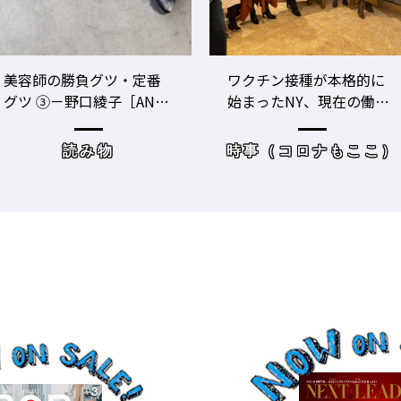
ワクチン接種が本格的に
美容師のビジネスパフォ
始まったNY、現在の働き
ーマンスをあげる！ ト
方＆街の様子
レーニングジムに潜入
時事（コロナもここ）
サロンワーク・売り上