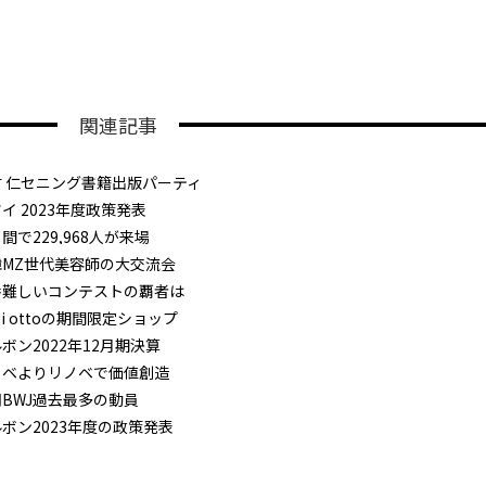
関連記事
村 仁セニング書籍出版パーティ
イ 2023年度政策発表
間で229,968人が来場
韓MZ世代美容師の大交流会
番難しいコンテストの覇者は
gi ottoの期間限定ショップ
ボン2022年12月期決算
ノベよりリノベで価値創造
BWJ過去最多の動員
ボン2023年度の政策発表