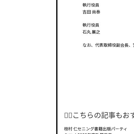
執行役員
吉田 尚泰
執行役員
石丸 展之
なお、代表取締役副会長、
🤸‍♂️こちらの記事もおすす
枝村 仁セニング書籍出版パーティ