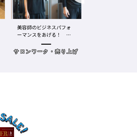
LECO内田聡一郎×gricoエ
コロナ禍でお客さ
ザキヨシタカ 『2021年
タイプに分かれ
の目標10』
た・・・・タイプ
策を考えてみよう
げ
読み物
サロンワーク・