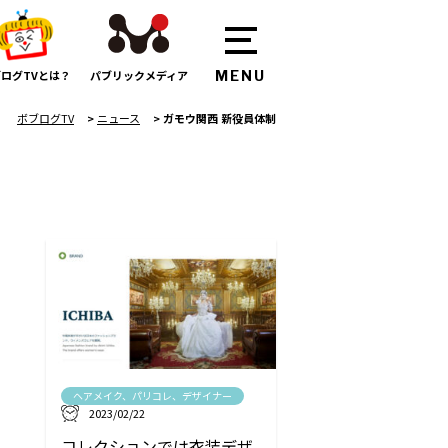
ログTVとは？
パブリックメディア
ボブログTV
>
ニュース
>
ガモウ関西 新役員体制
。
ヘアメイク、パリコレ、デザイナー
2023/02/22
コレクションでは衣装デザ