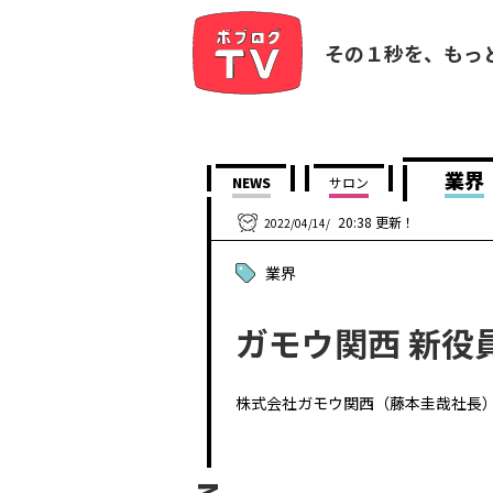
その１秒を、もっ
業界
NEWS
サロン
20:38 更新！
2022/04/14/
業界
ガモウ関西 新役
株式会社ガモウ関西（藤本圭哉社長