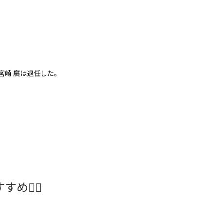
宮崎 廣は退任した。
め🤸‍♀️