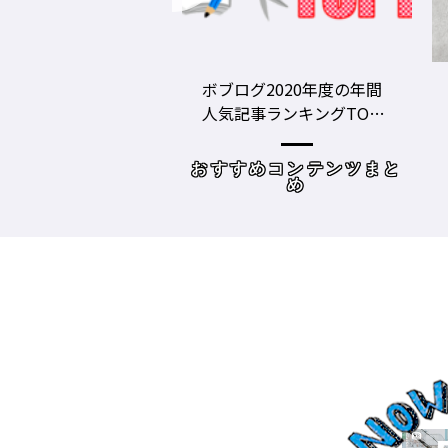
グ2020年度の年間
美容師の勝負グツ・定番
事ランキングTOP1
グツ ③－野口綾子［AND
容師向けWebメディ
THE BRICKS（アンドザブ
リックス）／神奈川県鎌
めコンテンツまと
読み物
倉市］の場合－
め