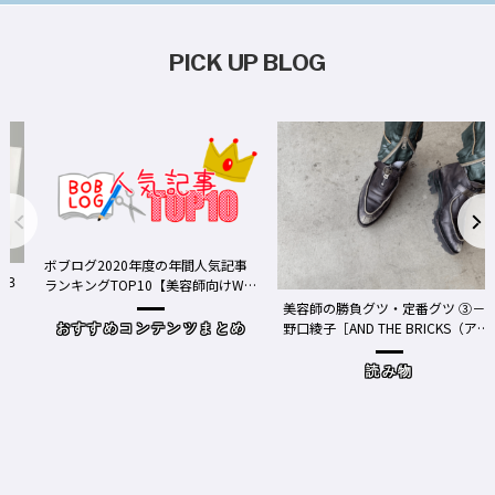
PICK UP BLOG
ボブログ2020年度の年間人気記事
る３
ランキングTOP10【美容師向けWe
bメディア】
美容師の勝負グツ・定番グツ ③－
野口綾子［AND THE BRICKS（アン
おすすめコンテンツまとめ
ドザブリックス）／神奈川県鎌倉
市］の場合－
読み物