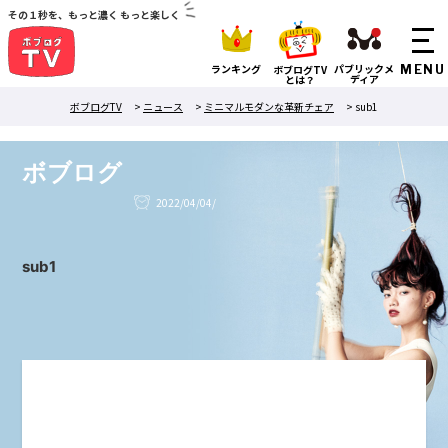
その１秒を、もっと濃く もっと楽しく
ランキング
パブリックメ
ボブログTV
ディア
とは？
ボブログTV
>
ニュース
>
ミニマルモダンな革新チェア
>
sub1
ボブログ
2022/04/04/
sub1