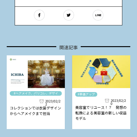
関連記事
#ヘアメイク、パリコレ、デザイ
#単価アップ
ナー
2023/02/2
2023/02/2
0
2
美容室でリユース！？ 発想の
コレクションでは衣装デザイン
転換による美容室の新しい収益
からヘアメイクまで担当
モデル