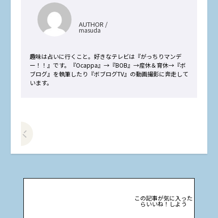
AUTHOR /
masuda
趣味は占いに行くこと。好きなテレビは『がっちりマンデ
ー！！』です。『Ocappa』→『BOB』→産休＆育休→『ボ
ブログ』を執筆したり『ボブログTV』の動画撮影に奔走して
います。
前の記事をみる
この記事が気に入った
らいいね！しよう