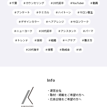
＃千葉
＃カウンセリング
＃20代前半
＃YouTuber
＃動画
＃アンケート
＃ケミカル
＃ハイトーン
＃サロン衛生
＃デザインカラー
＃ヘアアレンジ
＃サロンワーク
＃ニューヨーク
＃30代前半
＃アシスタント
＃パーマ
＃トレンド
＃技術
＃結婚
＃ヘアケア
＃働き方
＃20代後半
＃接客
＃助成金
＃VR
Info
・運営会社
・取材・掲載をご希望の方へ
・広告出稿をご希望の方へ