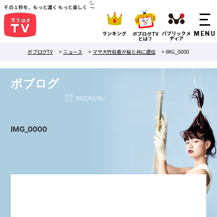
その１秒を、もっと濃く もっと楽しく
ランキング
パブリックメ
ボブログTV
ディア
とは？
ボブログTV
>
ニュース
>
マサ大竹校長が桜と共に退任
>
IMG_0000
ボブログ
2022/03/30/
IMG_0000