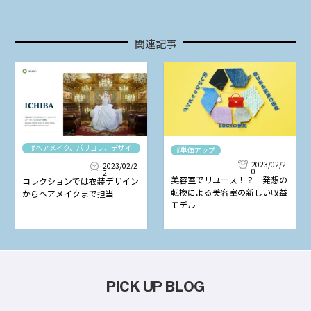
関連記事
#ヘアメイク、パリコレ、デザイ
#単価アップ
ナー
2023/02/2
2023/02/2
0
2
美容室でリユース！？ 発想の
コレクションでは衣装デザイン
転換による美容室の新しい収益
からヘアメイクまで担当
モデル
PICK UP BLOG