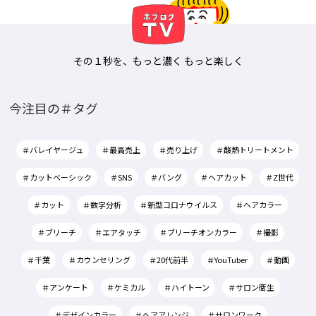
その１秒を、もっと濃く もっと楽しく
今注目の＃タグ
＃バレイヤージュ
＃最高売上
＃売り上げ
＃酸熱トリートメント
＃カットベーシック
＃SNS
＃バング
＃ヘアカット
＃Z世代
＃カット
＃数字分析
＃新型コロナウイルス
＃ヘアカラー
＃ブリーチ
＃エアタッチ
＃ブリーチオンカラー
＃撮影
＃千葉
＃カウンセリング
＃20代前半
＃YouTuber
＃動画
＃アンケート
＃ケミカル
＃ハイトーン
＃サロン衛生
＃デザインカラー
＃ヘアアレンジ
＃サロンワーク