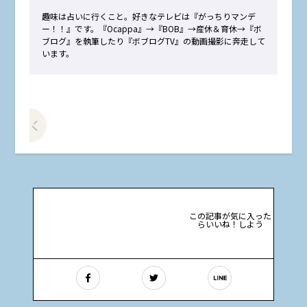
趣味は占いに行くこと。好きなテレビは『がっちりマンデ
ー！！』です。『Ocappa』→『BOB』→産休＆育休→『ボ
ブログ』を執筆したり『ボブログTV』の動画撮影に奔走して
います。
前の記事をみる
この記事が気に入った
らいいね！しよう