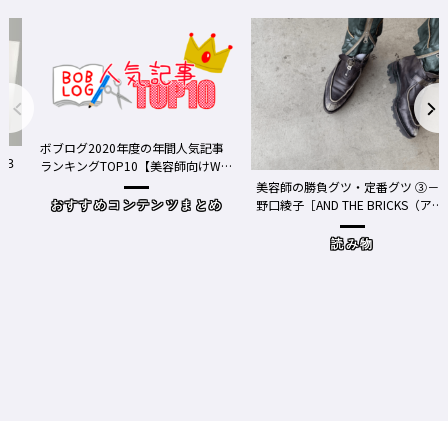
ボブログ2020年度の年間人気記事
る３
ランキングTOP10【美容師向けWe
bメディア】
美容師の勝負グツ・定番グツ ③－
野口綾子［AND THE BRICKS（アン
おすすめコンテンツまとめ
ドザブリックス）／神奈川県鎌倉
市］の場合－
読み物