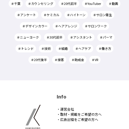
＃千葉
＃カウンセリング
＃20代前半
＃YouTuber
＃動画
＃アンケート
＃ケミカル
＃ハイトーン
＃サロン衛生
＃デザインカラー
＃ヘアアレンジ
＃サロンワーク
＃ニューヨーク
＃30代前半
＃アシスタント
＃パーマ
＃トレンド
＃技術
＃結婚
＃ヘアケア
＃働き方
＃20代後半
＃接客
＃助成金
＃VR
Info
・運営会社
・取材・掲載をご希望の方へ
・広告出稿をご希望の方へ