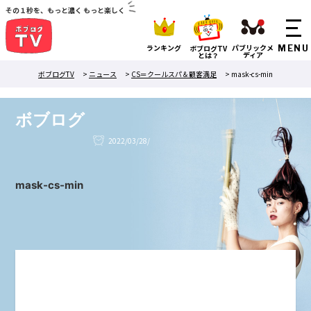
その１秒を、もっと濃く もっと楽しく
ランキング
パブリックメ
ボブログTV
ディア
とは？
ボブログTV
>
ニュース
>
CS＝クールスパ＆顧客満足
>
mask-cs-min
ボブログ
2022/03/28/
mask-cs-min