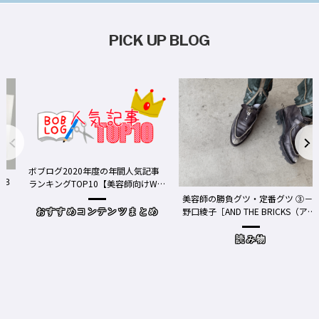
PICK UP BLOG
ボブログ2020年度の年間人気記事
ランキングTOP10【美容師向けWe
bメディア】
美容師の勝負グツ・定番グツ ③－
野口綾子［AND THE BRICKS（アン
おすすめコンテンツまとめ
ドザブリックス）／神奈川県鎌倉
市］の場合－
読み物
ワ
Y、