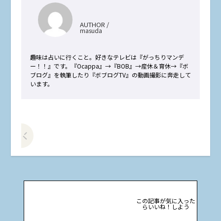
AUTHOR /
masuda
趣味は占いに行くこと。好きなテレビは『がっちりマンデ
ー！！』です。『Ocappa』→『BOB』→産休＆育休→『ボ
ブログ』を執筆したり『ボブログTV』の動画撮影に奔走して
います。
前の記事をみる
この記事が気に入った
らいいね！しよう