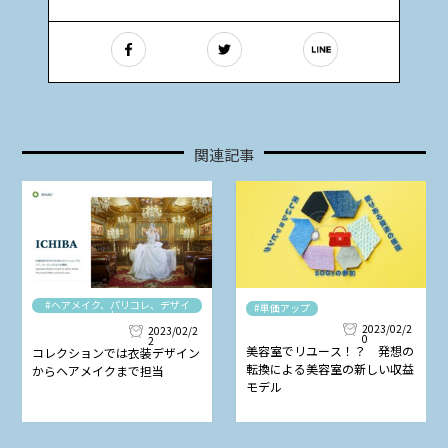
関連記事
#ヘアメイク、パリコレ、デザイ
#単価アップ
ナー
2023/02/2
2023/02/2
0
2
美容室でリユース！？ 発想の
コレクションでは衣装デザイン
転換による美容室の新しい収益
からヘアメイクまで担当
モデル