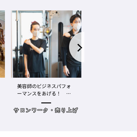
LECO内田聡一郎×gricoエ
コロナ禍でお客さ
ザキヨシタカ 『2021年
タイプに分かれ
の目標10』
た・・・・タイプ
策を考えてみよう
げ
読み物
サロンワーク・