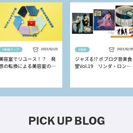
2023/02/20
2023/02/0
#単価アップ
#音楽
美容室でリユース！？ 発
ジャズる!? ボブログ音楽食
想の転換による美容室の新
堂Vol.19 リンダ・ロンシ
しい収益モデル
ュタットの巻
PICK UP BLOG