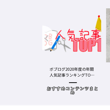
グ2020年度の年間
美容師の勝負グツ・定番
事ランキングTOP1
グツ ③－野口綾子［AND
容師向けWebメディ
THE BRICKS（アンドザブ
リックス）／神奈川県鎌
めコンテンツまと
読み物
倉市］の場合－
め