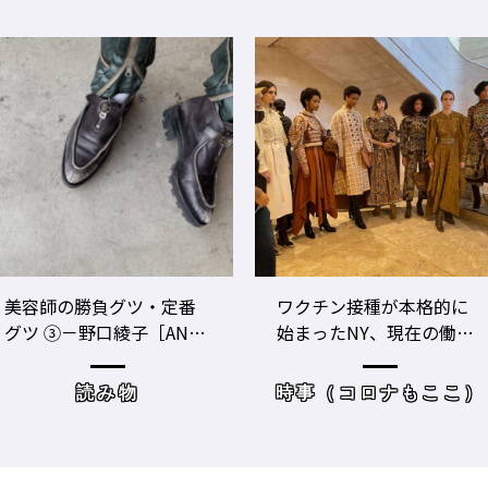
ワクチン接種が本格的に
美容師のビジネスパフォ
始まったNY、現在の働き
ーマンスをあげる！ ト
方＆街の様子
レーニングジムに潜入
時事（コロナもここ）
サロンワーク・売り上