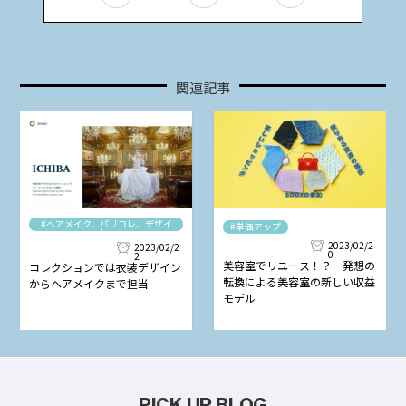
関連記事
#ヘアメイク、パリコレ、デザイ
#単価アップ
ナー
2023/02/2
2023/02/2
0
2
美容室でリユース！？ 発想の
コレクションでは衣装デザイン
転換による美容室の新しい収益
からヘアメイクまで担当
モデル
PICK UP BLOG