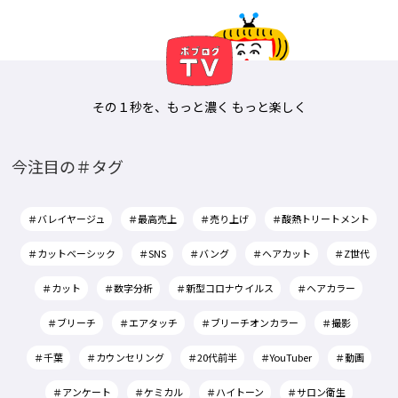
その１秒を、もっと濃く もっと楽しく
今注目の＃タグ
＃バレイヤージュ
＃最高売上
＃売り上げ
＃酸熱トリートメント
＃カットベーシック
＃SNS
＃バング
＃ヘアカット
＃Z世代
＃カット
＃数字分析
＃新型コロナウイルス
＃ヘアカラー
＃ブリーチ
＃エアタッチ
＃ブリーチオンカラー
＃撮影
＃千葉
＃カウンセリング
＃20代前半
＃YouTuber
＃動画
＃アンケート
＃ケミカル
＃ハイトーン
＃サロン衛生