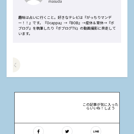
masuda
趣味は占いに行くこと。好きなテレビは『がっちりマンデ
ー！！』です。『Ocappa』→『BOB』→産休＆育休→『ボ
ブログ』を執筆したり『ボブログTV』の動画撮影に奔走して
います。
前の記事をみる
この記事が気に入った
らいいね！しよう