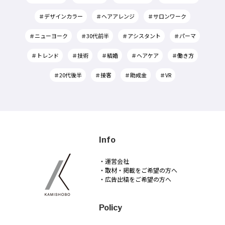
＃デザインカラー
＃ヘアアレンジ
＃サロンワーク
＃ニューヨーク
＃30代前半
＃アシスタント
＃パーマ
＃トレンド
＃技術
＃結婚
＃ヘアケア
＃働き方
＃20代後半
＃接客
＃助成金
＃VR
Info
・運営会社
・取材・掲載をご希望の方へ
・広告出稿をご希望の方へ
Policy