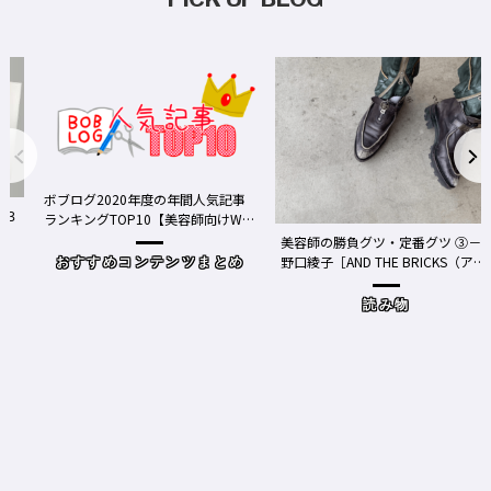
0年度の年間人気記事
10【美容師向けWe
美容師の勝負グツ・定番グツ ③－
野口綾子［AND THE BRICKS（アン
ンテンツまとめ
ドザブリックス）／神奈川県鎌倉
市］の場合－
読み物
ワクチン接種が本
Y、現在の働き方
時事（コロ