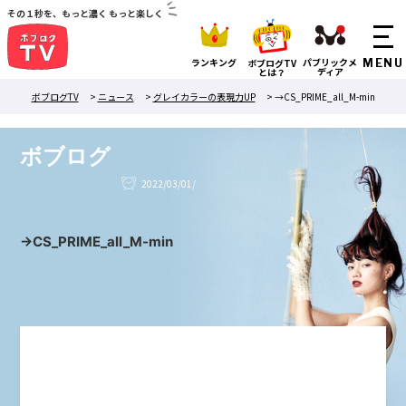
その１秒を、もっと濃く もっと楽しく
ランキング
パブリックメ
ボブログTV
ディア
とは？
ボブログTV
>
ニュース
>
グレイカラーの表現力UP
>
→CS_PRIME_all_M-min
ボブログ
2022/03/01/
→CS_PRIME_all_M-min