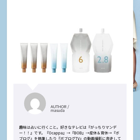
AUTHOR /
masuda
趣味は占いに行くこと。好きなテレビは『がっちりマンデ
ー！！』です。『Ocappa』→『BOB』→産休＆育休→『ボ
ブログ』を執筆したり『ボブログTV』の動画撮影に奔走して