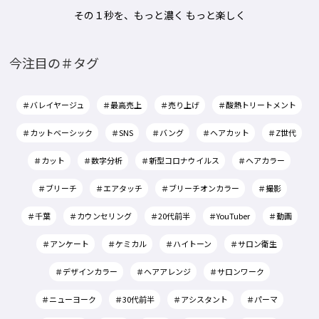
その１秒を、もっと濃く もっと楽しく
今注目の＃タグ
＃バレイヤージュ
＃最高売上
＃売り上げ
＃酸熱トリートメント
＃カットベーシック
＃SNS
＃バング
＃ヘアカット
＃Z世代
＃カット
＃数字分析
＃新型コロナウイルス
＃ヘアカラー
＃ブリーチ
＃エアタッチ
＃ブリーチオンカラー
＃撮影
＃千葉
＃カウンセリング
＃20代前半
＃YouTuber
＃動画
＃アンケート
＃ケミカル
＃ハイトーン
＃サロン衛生
＃デザインカラー
＃ヘアアレンジ
＃サロンワーク
＃ニューヨーク
＃30代前半
＃アシスタント
＃パーマ