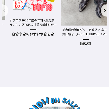
ボブログ2020年度の年間人気記事
ランキングTOP10【美容師向けWe
bメディア】
美容師の勝負グツ・定番グツ ③－
野口綾子［AND THE BRICKS（アン
おすすめコンテンツまとめ
ドザブリックス）／神奈川県鎌倉
市］の場合－
読み物
ワ
Y、