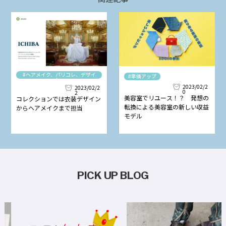
#ヘアメイク、パリコレ、デザイ
#単価アップ
ナー
2023/02/2
2023/02/2
0
2
美容室でリユース！？ 発想の
コレクションでは衣装デザイン
転換による美容室の新しい収益
からヘアメイクまで担当
モデル
PICK UP BLOG