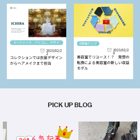
#ヘアメイク、パリコレ、デザイ
#単価アップ
ナー
2023/02/2
2023/02/2
0
2
美容室でリユース！？ 発想の
コレクションでは衣装デザイン
転換による美容室の新しい収益
からヘアメイクまで担当
モデル
PICK UP BLOG