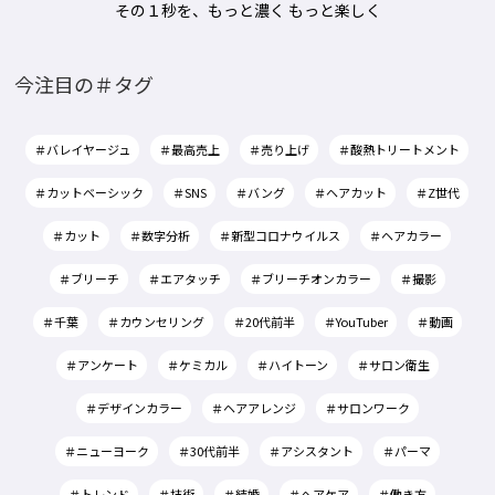
その１秒を、もっと濃く もっと楽しく
今注目の＃タグ
＃バレイヤージュ
＃最高売上
＃売り上げ
＃酸熱トリートメント
＃カットベーシック
＃SNS
＃バング
＃ヘアカット
＃Z世代
＃カット
＃数字分析
＃新型コロナウイルス
＃ヘアカラー
＃ブリーチ
＃エアタッチ
＃ブリーチオンカラー
＃撮影
＃千葉
＃カウンセリング
＃20代前半
＃YouTuber
＃動画
＃アンケート
＃ケミカル
＃ハイトーン
＃サロン衛生
＃デザインカラー
＃ヘアアレンジ
＃サロンワーク
＃ニューヨーク
＃30代前半
＃アシスタント
＃パーマ
＃トレンド
＃技術
＃結婚
＃ヘアケア
＃働き方