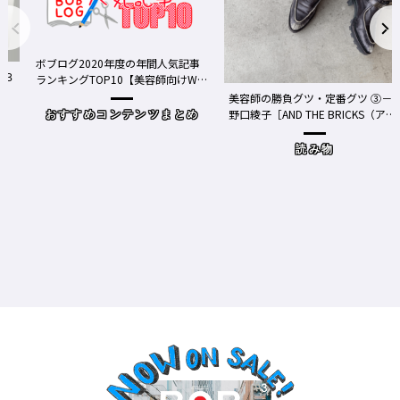
ボブログ2020年度の年間人気記事
３
ランキングTOP10【美容師向けWe
bメディア】
美容師の勝負グツ・定番グツ ③－
野口綾子［AND THE BRICKS（アン
おすすめコンテンツまとめ
ドザブリックス）／神奈川県鎌倉
市］の場合－
読み物