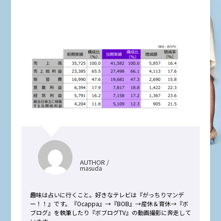
AUTHOR /
masuda
趣味は占いに行くこと。好きなテレビは『がっちりマンデ
ー！！』です。『Ocappa』→『BOB』→産休＆育休→『ボ
ブログ』を執筆したり『ボブログTV』の動画撮影に奔走して