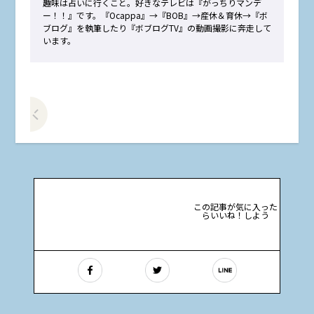
趣味は占いに行くこと。好きなテレビは『がっちりマンデ
ー！！』です。『Ocappa』→『BOB』→産休＆育休→『ボ
ブログ』を執筆したり『ボブログTV』の動画撮影に奔走して
います。
前の記事をみる
この記事が気に入った
らいいね！しよう