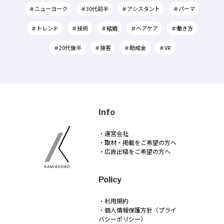
＃ニューヨーク
＃30代前半
＃アシスタント
＃パーマ
＃トレンド
＃技術
＃結婚
＃ヘアケア
＃働き方
＃20代後半
＃接客
＃助成金
＃VR
Info
・運営会社
・取材・掲載をご希望の方へ
・広告出稿をご希望の方へ
Policy
・利用規約
・個人情報保護方針（プライ
バシーポリシー）