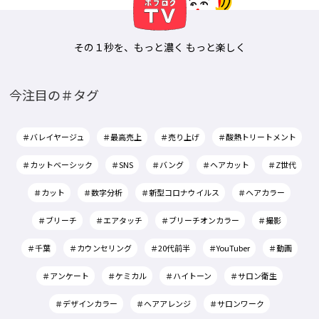
その１秒を、もっと濃く もっと楽しく
今注目の＃タグ
＃バレイヤージュ
＃最高売上
＃売り上げ
＃酸熱トリートメント
＃カットベーシック
＃SNS
＃バング
＃ヘアカット
＃Z世代
＃カット
＃数字分析
＃新型コロナウイルス
＃ヘアカラー
＃ブリーチ
＃エアタッチ
＃ブリーチオンカラー
＃撮影
＃千葉
＃カウンセリング
＃20代前半
＃YouTuber
＃動画
＃アンケート
＃ケミカル
＃ハイトーン
＃サロン衛生
＃デザインカラー
＃ヘアアレンジ
＃サロンワーク