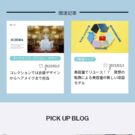
関連記事
#ヘアメイク、パリコレ、デザイ
#単価アップ
ナー
2023/02/2
2023/02/2
0
2
美容室でリユース！？ 発想の
コレクションでは衣装デザイン
転換による美容室の新しい収益
からヘアメイクまで担当
モデル
PICK UP BLOG