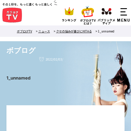
その１秒を、もっと濃く もっと楽しく
ランキング
パブリックメ
ボブログTV
ディア
とは？
ボブログTV
>
ニュース
>
クセの悩みが喜びにHITAる
>
1_unnamed
ボブログ
2022/02/03/
1_unnamed