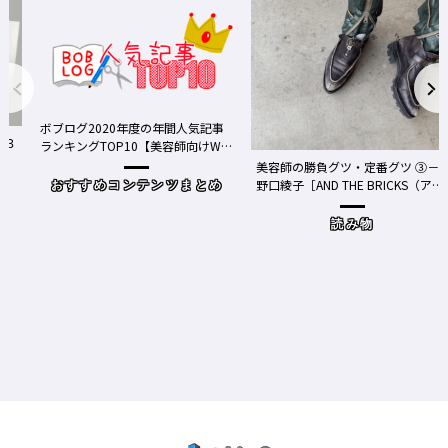
ボブログ2020年度の年間人気記事
ランキングTOP10【美容師向けWe
bメディア】
美容師の勝負グツ・定番グツ ③－
野口綾子［AND THE BRICKS（アン
おすすめコンテンツまとめ
ドザブリックス）／神奈川県鎌倉
市］の場合－
読み物