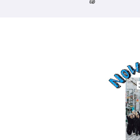
倉市］の場合－
め