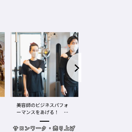
LECO内田聡一郎×gricoエ
コロナ禍でお客さ
ザキヨシタカ 『2021年
タイプに分かれ
の目標10』
た・・・・タイプ
策を考えてみよう
げ
読み物
サロンワーク・