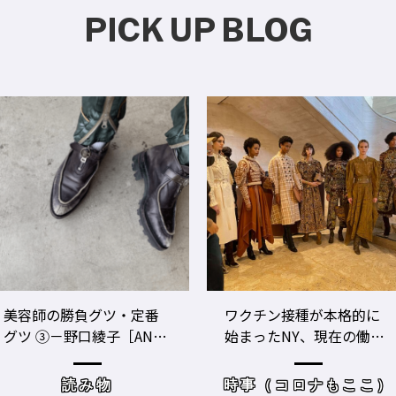
PICK UP BLOG
ワクチン接種が本格的に
美容師のビジネスパフォ
始まったNY、現在の働き
ーマンスをあげる！ ト
方＆街の様子
レーニングジムに潜入
時事（コロナもここ）
サロンワーク・売り上