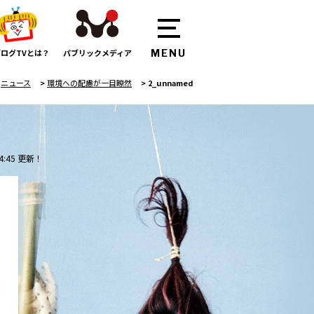
ログTVとは？
パブリックメディア
>
ニュース
>
環境への配慮が一目瞭然
>
2_unnamed
4:45 更新！