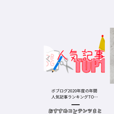
グ2020年度の年間
美容師の勝負グツ・定番
事ランキングTOP1
グツ ③－野口綾子［AND
容師向けWebメディ
THE BRICKS（アンドザブ
リックス）／神奈川県鎌
めコンテンツまと
読み物