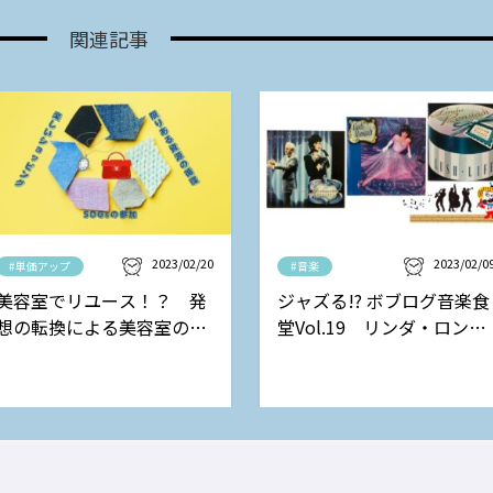
関連記事
2023/02/20
2023/02/0
#単価アップ
#音楽
美容室でリユース！？ 発
ジャズる!? ボブログ音楽食
想の転換による美容室の新
堂Vol.19 リンダ・ロンシ
しい収益モデル
ュタットの巻