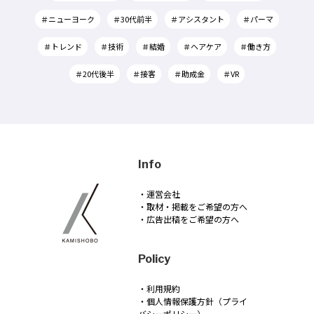
＃ニューヨーク
＃30代前半
＃アシスタント
＃パーマ
＃トレンド
＃技術
＃結婚
＃ヘアケア
＃働き方
＃20代後半
＃接客
＃助成金
＃VR
Info
・運営会社
・取材・掲載をご希望の方へ
・広告出稿をご希望の方へ
Policy
・利用規約
・個人情報保護方針（プライ
バシーポリシー）