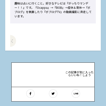
趣味は占いに行くこと。好きなテレビは『がっちりマンデ
ー！！』です。『Ocappa』→『BOB』→産休＆育休→『ボ
ブログ』を執筆したり『ボブログTV』の動画撮影に奔走して
います。
前の記事をみる
この記事が気に入った
らいいね！しよう