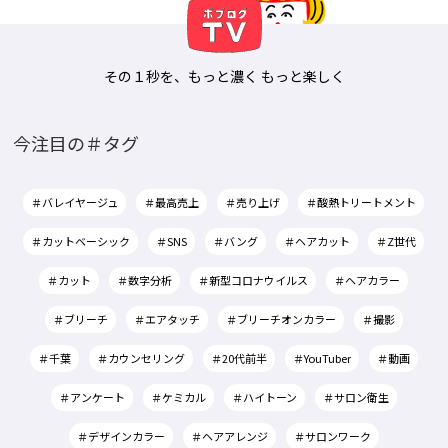
その１秒を、もっと濃く もっと楽しく
今注目の＃タグ
＃バレイヤージュ
＃最高売上
＃売り上げ
＃酸熱トリートメント
＃カットベーシック
＃SNS
＃バング
＃ヘアカット
＃Z世代
＃カット
＃数字分析
＃新型コロナウイルス
＃ヘアカラー
＃ブリーチ
＃エアタッチ
＃ブリーチオンカラー
＃撮影
＃千葉
＃カウンセリング
＃20代前半
＃YouTuber
＃動画
＃アンケート
＃ケミカル
＃ハイトーン
＃サロン衛生
＃デザインカラー
＃ヘアアレンジ
＃サロンワーク