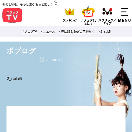
その１秒を、もっと濃く もっと楽しく
ランキング
パブリックメ
ボブログTV
ディア
とは？
ボブログTV
>
ニュース
>
春にSEE/SAWの花が咲く
>
2_sub5
ボブログ
2022/01/25/
2_sub5