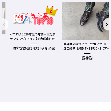
ボブログ2020年度の年間人気記事
ランキングTOP10【美容師向けWe
bメディア】
美容師の勝負グツ・定番グツ ③－
野口綾子［AND THE BRICKS（アン
おすすめコンテンツまとめ
ドザブリックス）／神奈川県鎌倉
市］の場合－
読み物