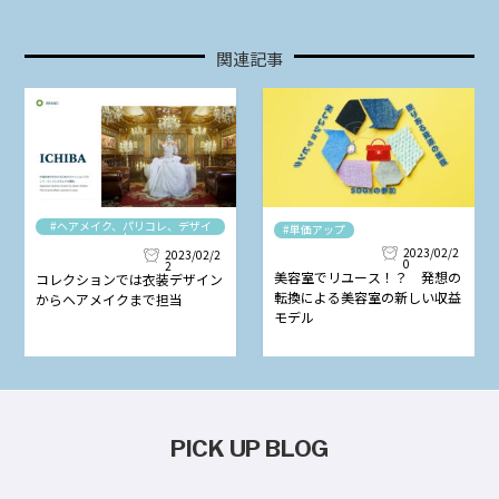
関連記事
#ヘアメイク、パリコレ、デザイ
#単価アップ
ナー
2023/02/2
2023/02/2
0
2
美容室でリユース！？ 発想の
コレクションでは衣装デザイン
転換による美容室の新しい収益
からヘアメイクまで担当
モデル
PICK UP BLOG