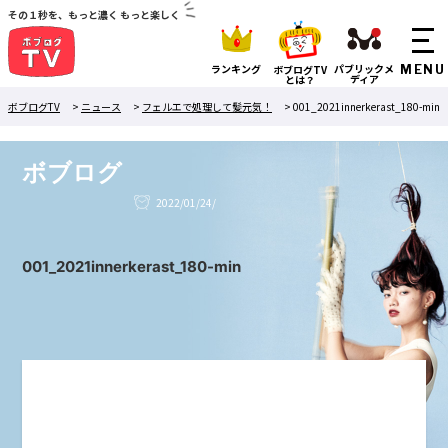
その１秒を、もっと濃く もっと楽しく
ランキング
パブリックメ
ボブログTV
ディア
とは？
ボブログTV
>
ニュース
>
フェルエで処理して髪元気！
>
001_2021innerkerast_180-min
ボブログ
2022/01/24/
001_2021innerkerast_180-min