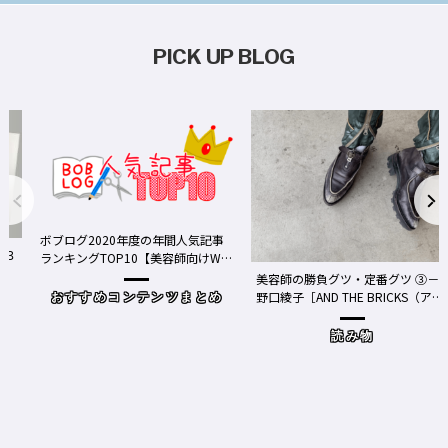
PICK UP BLOG
ボブログ2020年度の年間人気記事
３
ランキングTOP10【美容師向けWe
bメディア】
美容師の勝負グツ・定番グツ ③－
野口綾子［AND THE BRICKS（アン
おすすめコンテンツまとめ
ドザブリックス）／神奈川県鎌倉
市］の場合－
読み物