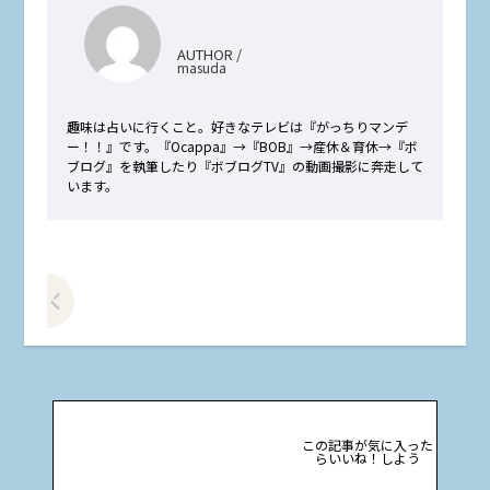
AUTHOR /
masuda
趣味は占いに行くこと。好きなテレビは『がっちりマンデ
ー！！』です。『Ocappa』→『BOB』→産休＆育休→『ボ
ブログ』を執筆したり『ボブログTV』の動画撮影に奔走して
います。
前の記事をみる
この記事が気に入った
らいいね！しよう