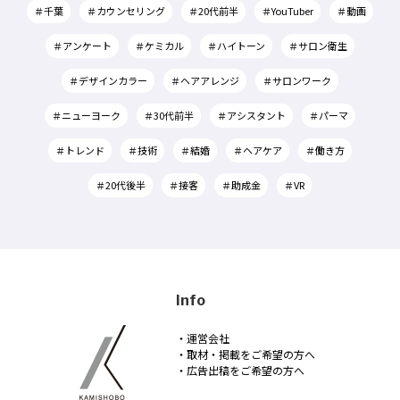
＃千葉
＃カウンセリング
＃20代前半
＃YouTuber
＃動画
＃アンケート
＃ケミカル
＃ハイトーン
＃サロン衛生
＃デザインカラー
＃ヘアアレンジ
＃サロンワーク
＃ニューヨーク
＃30代前半
＃アシスタント
＃パーマ
＃トレンド
＃技術
＃結婚
＃ヘアケア
＃働き方
＃20代後半
＃接客
＃助成金
＃VR
Info
・運営会社
・取材・掲載をご希望の方へ
・広告出稿をご希望の方へ