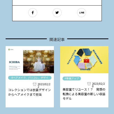
関連記事
#ヘアメイク、パリコレ、デザイ
#単価アップ
ナー
2023/02/2
2023/02/2
0
2
美容室でリユース！？ 発想の
コレクションでは衣装デザイン
転換による美容室の新しい収益
からヘアメイクまで担当
モデル