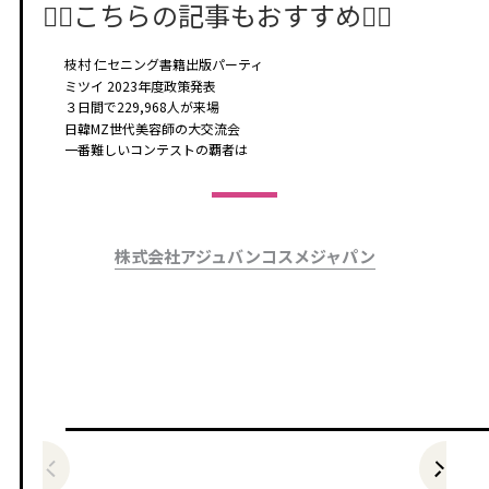
🤸‍♂️こちらの記事もおすすめ🤸‍♀️
枝村 仁セニング書籍出版パーティ
ミツイ 2023年度政策発表
３日間で229,968人が来場
日韓MZ世代美容師の大交流会
一番難しいコンテストの覇者は
株式会社アジュバンコスメジャパン
前の記事をみる
次