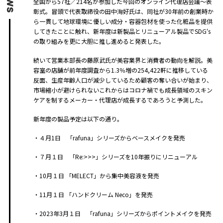
全国から57社／214名が参加した今回のオンライン代理店会議～表
彰式。冒頭で代表取締役の田中洵好氏は、同社が30年前の創業時か
ら一貫して地球環境に優しい成分・容器包材を使った化粧品を提供
してきたことに触れ、新年度は新製品とリニューアル製品でSDG‘s
の取り組みを更に大胆に推し進めると発表した。
続いて営業本部長の藤原武氏が美容業界と消費者の動向を解説。美
容室の店舗が前年度調査から1.3％増の254,422軒に推移している
反面、生産年齢人口が減少しているため顧客の奪い合いが始まり、
市場縮小が避けられないこれからはコロナ禍でも成長領域のスキン
ケアを制するメーカー・代理店が成長するであろうと予測した。
新年度の製品予定は以下の通り。
・４月1日 「rafuna」シリーズからベースメイクを発売
・７月１日 「Re:>>>」シリーズを10年振りにリニューアル
・10月１日 「MELECT」から集中美容液を発売
・11月１日 「ハンドクリーム Neco」を発売
・2023年3月１日 「rafuna」シリーズからポイントメイクを発売