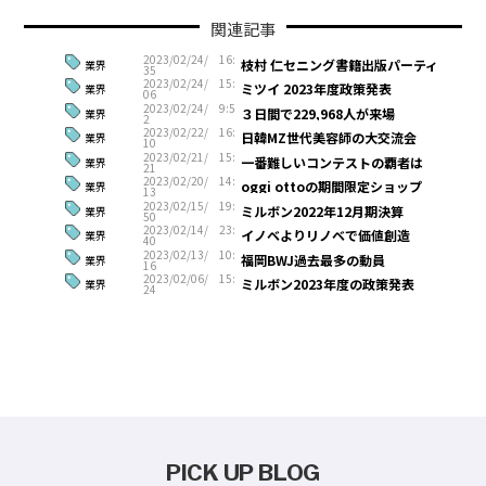
関連記事
2023/02/24/ 16:
枝村 仁セニング書籍出版パーティ
業界
35
2023/02/24/ 15:
ミツイ 2023年度政策発表
業界
06
2023/02/24/ 9:5
３日間で229,968人が来場
業界
2
2023/02/22/ 16:
日韓MZ世代美容師の大交流会
業界
10
2023/02/21/ 15:
一番難しいコンテストの覇者は
業界
21
2023/02/20/ 14:
oggi ottoの期間限定ショップ
業界
13
2023/02/15/ 19:
ミルボン2022年12月期決算
業界
50
2023/02/14/ 23:
イノベよりリノベで価値創造
業界
40
2023/02/13/ 10:
福岡BWJ過去最多の動員
業界
16
2023/02/06/ 15:
ミルボン2023年度の政策発表
業界
24
PICK UP BLOG