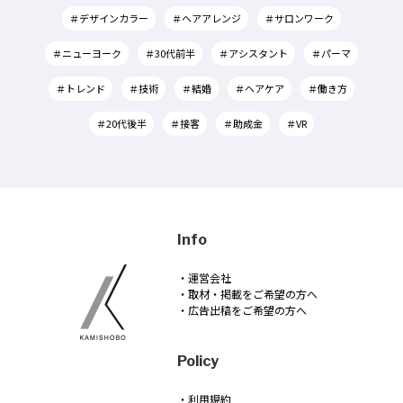
＃デザインカラー
＃ヘアアレンジ
＃サロンワーク
＃ニューヨーク
＃30代前半
＃アシスタント
＃パーマ
＃トレンド
＃技術
＃結婚
＃ヘアケア
＃働き方
＃20代後半
＃接客
＃助成金
＃VR
Info
・運営会社
・取材・掲載をご希望の方へ
・広告出稿をご希望の方へ
Policy
・利用規約