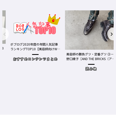
間人気記事
師向けWe
美容師の勝負グツ・定番グツ ③－
野口綾子［AND THE BRICKS（アン
ツまとめ
ドザブリックス）／神奈川県鎌倉
市］の場合－
読み物
ワクチン接種が本格的に始ま
Y、現在の働き方＆街の様子
時事（コロナもここ