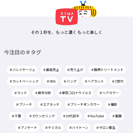
その１秒を、もっと濃く もっと楽しく
今注目の＃タグ
＃バレイヤージュ
＃最高売上
＃売り上げ
＃酸熱トリートメント
＃カットベーシック
＃SNS
＃バング
＃ヘアカット
＃Z世代
＃カット
＃数字分析
＃新型コロナウイルス
＃ヘアカラー
＃ブリーチ
＃エアタッチ
＃ブリーチオンカラー
＃撮影
＃千葉
＃カウンセリング
＃20代前半
＃YouTuber
＃動画
＃アンケート
＃ケミカル
＃ハイトーン
＃サロン衛生