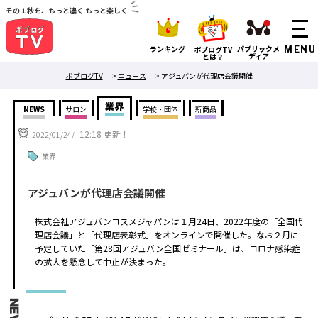
その１秒を、もっと濃く もっと楽しく
ランキング
パブリックメ
ボブログTV
ディア
とは？
ボブログTV
>
ニュース
>
アジュバンが代理店会議開催
業界
NEWS
サロン
学校・団体
新商品
12:18 更新！
2022/01/24/
業界
アジュバンが代理店会議開催
株式会社アジュバンコスメジャパンは１月24日、2022年度の「全国代
理店会議」と「代理店表彰式」をオンラインで開催した。なお２月に
予定していた「第28回アジュバン全国ゼミナール」は、コロナ感染症
の拡大を懸念して中止が決まった。
NEWS