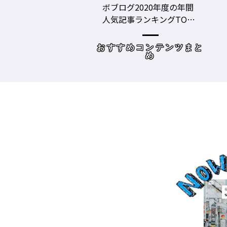
グ2020年度の年間
美容師の勝負グツ・定番
事ランキングTOP1
グツ ③－野口綾子［AND
容師向けWebメディ
THE BRICKS（アンドザブ
リックス）／神奈川県鎌
めコンテンツまと
読み物
倉市］の場合－
め