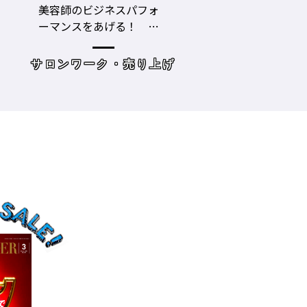
LECO内田聡一郎×gricoエ
コロナ禍でお客さ
ザキヨシタカ 『2021年
タイプに分かれ
の目標10』
た・・・・タイプ
策を考えてみよう
げ
読み物
サロンワーク・