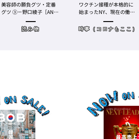
ワクチン接種が本格的に
美容師のビジネスパフォ
始まったNY、現在の働き
ーマンスをあげる！ ト
方＆街の様子
レーニングジムに潜入
時事（コロナもここ）
サロンワーク・売り上