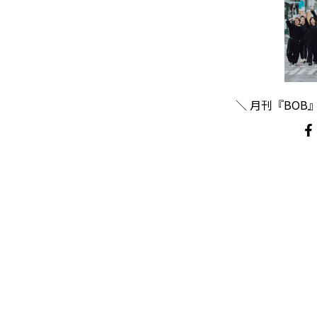
＼ 月刊『BOB』