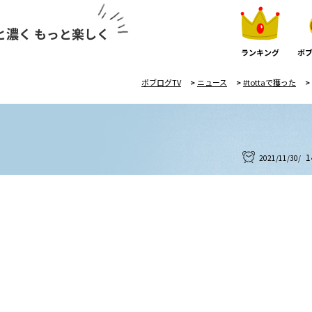
と濃く もっと楽しく
ランキング
ボブ
ボブログTV
>
ニュース
>
#tottaで獲った
>
1
2021/11/30/