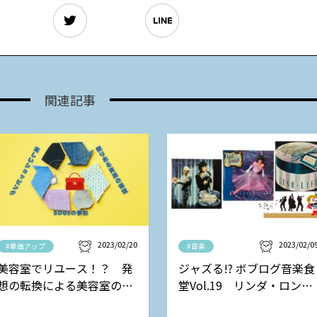
関連記事
2023/02/20
2023/02/0
#単価アップ
#音楽
美容室でリユース！？ 発
ジャズる!? ボブログ音楽食
想の転換による美容室の新
堂Vol.19 リンダ・ロンシ
しい収益モデル
ュタットの巻