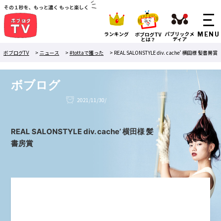
その１秒を、もっと濃く もっと楽しく
ランキング
パブリックメ
ボブログTV
ディア
とは？
ボブログTV
>
ニュース
>
#tottaで獲った
>
REAL SALONSTYLE div. cache’ 横田様 髪書房賞
ボブログ
2021/11/30/
REAL SALONSTYLE div. cache’ 横田様 髪
書房賞