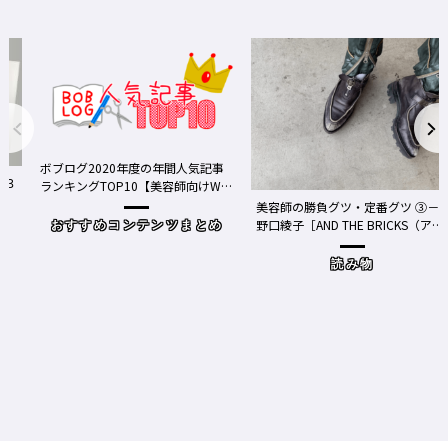
ボブログ2020年度の年間人気記事
ランキングTOP10【美容師向けWe
bメディア】
美容師の勝負グツ・定番グツ ③－
野口綾子［AND THE BRICKS（アン
おすすめコンテンツまとめ
ドザブリックス）／神奈川県鎌倉
市］の場合－
読み物