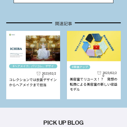
関連記事
#ヘアメイク、パリコレ、デザイ
#単価アップ
ナー
2023/02/2
2023/02/2
0
2
美容室でリユース！？ 発想の
コレクションでは衣装デザイン
転換による美容室の新しい収益
からヘアメイクまで担当
モデル
PICK UP BLOG