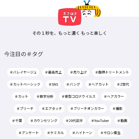
その１秒を、もっと濃く もっと楽しく
今注目の＃タグ
＃バレイヤージュ
＃最高売上
＃売り上げ
＃酸熱トリートメント
＃カットベーシック
＃SNS
＃バング
＃ヘアカット
＃Z世代
＃カット
＃数字分析
＃新型コロナウイルス
＃ヘアカラー
＃ブリーチ
＃エアタッチ
＃ブリーチオンカラー
＃撮影
＃千葉
＃カウンセリング
＃20代前半
＃YouTuber
＃動画
＃アンケート
＃ケミカル
＃ハイトーン
＃サロン衛生