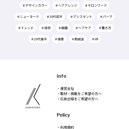
＃デザインカラー
＃ヘアアレンジ
＃サロンワーク
＃ニューヨーク
＃30代前半
＃アシスタント
＃パーマ
＃トレンド
＃技術
＃結婚
＃ヘアケア
＃働き方
＃20代後半
＃接客
＃助成金
＃VR
Info
・運営会社
・取材・掲載をご希望の方へ
・広告出稿をご希望の方へ
Policy
・利用規約