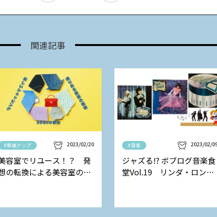
関連記事
2023/02/20
2023/02/0
#単価アップ
#音楽
美容室でリユース！？ 発
ジャズる!? ボブログ音楽食
想の転換による美容室の新
堂Vol.19 リンダ・ロンシ
しい収益モデル
ュタットの巻