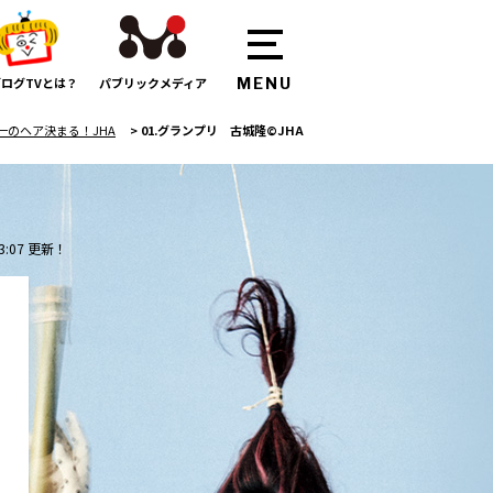
ログTVとは？
パブリックメディア
一のヘア決まる！JHA
>
01.グランプリ 古城隆©JHA
3:07 更新！