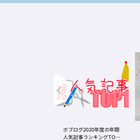
グ2020年度の年間
美容師の勝負グツ・定番
事ランキングTOP1
グツ ③－野口綾子［AND