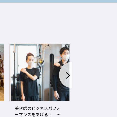
LECO内田聡一郎×gricoエ
コロナ禍でお客さ
ザキヨシタカ 『2021年
タイプに分かれ