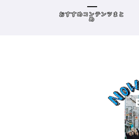
容師向けWebメディ
THE BRICKS（アンドザブ
リックス）／神奈川県鎌
めコンテンツまと
読み物
倉市］の場合－
め