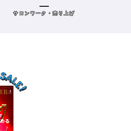
の目標10』
た・・・・タイプ
策を考えてみよう
げ
読み物
サロンワーク・