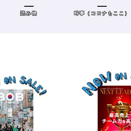
方＆街の様子
レーニングジムに潜入
時事（コロナもここ）
サロンワーク・売り上