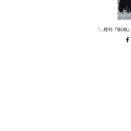
＼ 月刊『BOB』